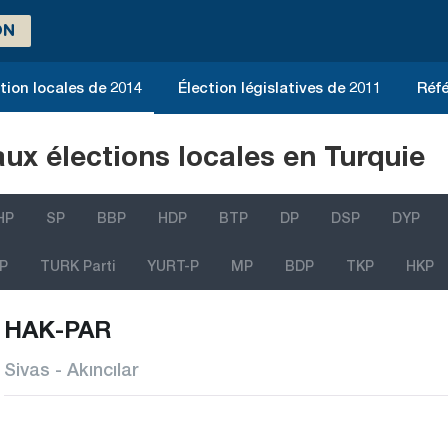
ON
tion locales de 2014
Élection législatives de 2011
Réfé
aux élections locales en Turquie
HP
SP
BBP
HDP
BTP
DP
DSP
DYP
P
TURK Parti
YURT-P
MP
BDP
TKP
HKP
HAK-PAR
Sivas - Akıncılar