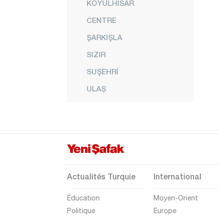
KOYULHİSAR
CENTRE
ŞARKIŞLA
SIZIR
SUŞEHRİ
ULAŞ
YILDIZ
YILDIZELİ
ZARA
Tekirdağ
Tokat
Actualités Turquie
International
Trabzon
Éducation
Moyen-Orient
Tunceli
Politique
Europe