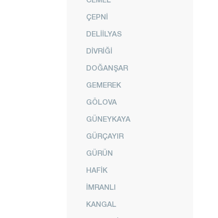
ÇEPNİ
DELİİLYAS
DİVRİĞİ
DOĞANŞAR
GEMEREK
GÖLOVA
GÜNEYKAYA
GÜRÇAYIR
GÜRÜN
HAFİK
İMRANLI
KANGAL