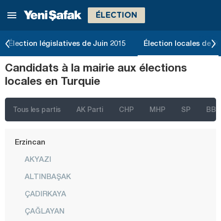
ÉLECTION
Çankırı
Çorum
Élection législatives de Juin 2015
Élection locales de 2
Denizli
Candidats à la mairie aux élections
Diyarbakır
locales en Turquie
Düzce
Edirne
Tous les partis
AK Parti
CHP
MHP
SP
BBP
Elazığ
Erzincan
AKYAZI
ALTINBAŞAK
ÇADIRKAYA
ÇAĞLAYAN