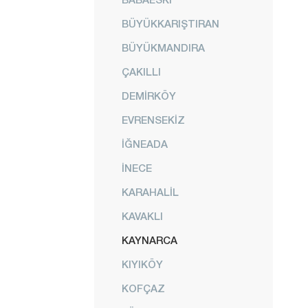
BÜYÜKKARIŞTIRAN
BÜYÜKMANDIRA
ÇAKILLI
DEMİRKÖY
EVRENSEKİZ
İĞNEADA
İNECE
KARAHALİL
KAVAKLI
KAYNARCA
KIYIKÖY
KOFÇAZ