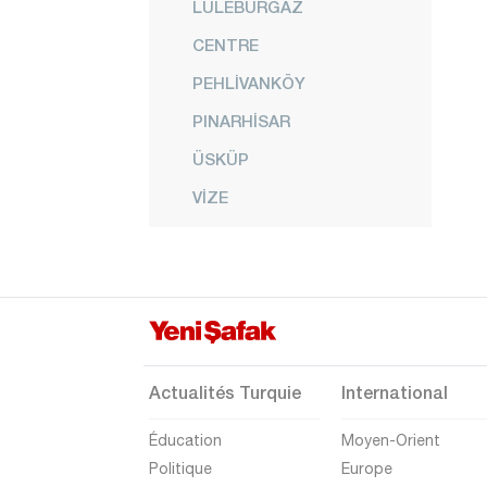
LÜLEBURGAZ
CENTRE
PEHLİVANKÖY
PINARHİSAR
ÜSKÜP
VİZE
Kırşehir
Kocaeli
Konya
Kütahya
Malatya
Actualités Turquie
International
Manisa
Éducation
Moyen-Orient
Mardin
Politique
Europe