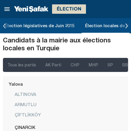
ÉLECTION
Sivas
Tekirdağ
Élection législatives de Juin 2015
Élection locales de 2
Tokat
Candidats à la mairie aux élections
Trabzon
locales en Turquie
Tunceli
Uşak
Tous les partis
AK Parti
CHP
MHP
SP
BBP
Van
Yalova
ALTINOVA
ARMUTLU
ÇİFTLİKKÖY
ÇINARCIK