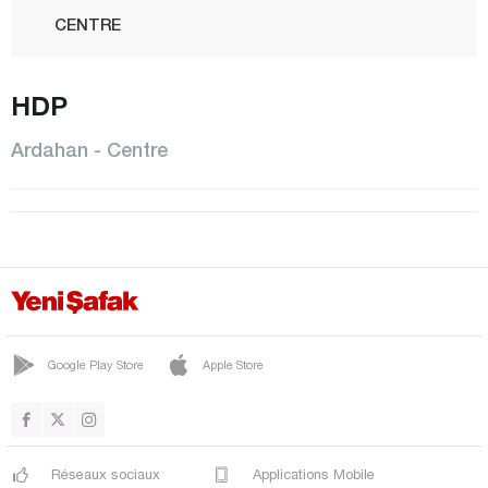
CENTRE
POSOF
HDP
Artvin
Aydın
Ardahan - Centre
Balıkesir
Bartın
Batman
Bayburt
Bilecik
Bingöl
Google Play Store
Apple Store
Bitlis
Bolu
Réseaux sociaux
Applications Mobile
Burdur