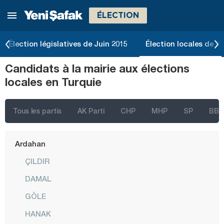
ÉLECTION
Adana
Adıyaman
Élection législatives de Juin 2015
Élection locales de 2
Afyonkarahisar
Candidats à la mairie aux élections
Ağrı
locales en Turquie
Aksaray
Amasya
Tous les partis
AK Parti
CHP
MHP
SP
BBP
Antalya
Ardahan
ÇILDIR
DAMAL
GÖLE
HANAK