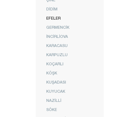
DİDİM
EFELER
GERMENCİK
İNCİRLİOVA
KARACASU
KARPUZLU
KOÇARLI
KÖŞK
KUŞADASI
KUYUCAK
NAZİLLİ
SÖKE