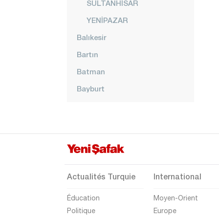
SULTANHİSAR
YENİPAZAR
Balıkesir
Bartın
Batman
Bayburt
Bilecik
Bingöl
Bitlis
Bolu
Burdur
Actualités Turquie
International
Bursa
Éducation
Moyen-Orient
Çanakkale
Politique
Europe