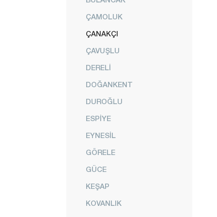
ÇAMOLUK
ÇANAKÇI
ÇAVUŞLU
DERELİ
DOĞANKENT
DUROĞLU
ESPİYE
EYNESİL
GÖRELE
GÜCE
KEŞAP
KOVANLIK