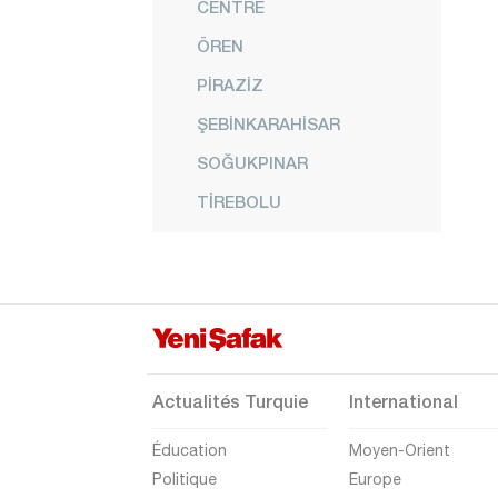
CENTRE
ÖREN
PİRAZİZ
ŞEBİNKARAHİSAR
SOĞUKPINAR
TİREBOLU
ÜÇTEPE
YAĞLIDERE
YAVUZKEMAL
Gümüşhane
Hakkari
Actualités Turquie
International
Hatay
Éducation
Moyen-Orient
Iğdır
Politique
Europe