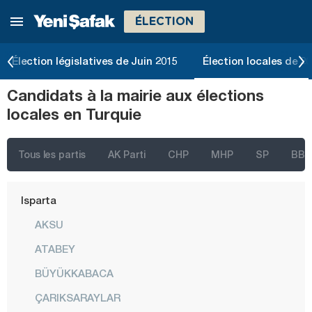
ÉLECTION
Eskişehir
Gaziantep
Élection législatives de Juin 2015
Élection locales de 2
Giresun
Candidats à la mairie aux élections
Gümüşhane
locales en Turquie
Hakkari
Hatay
Tous les partis
AK Parti
CHP
MHP
SP
BBP
Iğdır
Isparta
AKSU
ATABEY
BÜYÜKKABACA
ÇARIKSARAYLAR