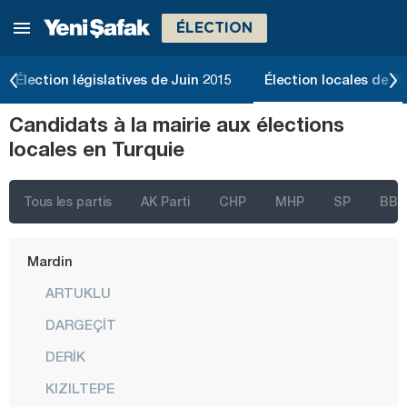
ÉLECTION
Kırklareli
Kırşehir
Élection législatives de Juin 2015
Élection locales de 2
Kocaeli
Candidats à la mairie aux élections
Konya
locales en Turquie
Kütahya
Malatya
Tous les partis
AK Parti
CHP
MHP
SP
BBP
Manisa
Mardin
ARTUKLU
DARGEÇİT
DERİK
KIZILTEPE