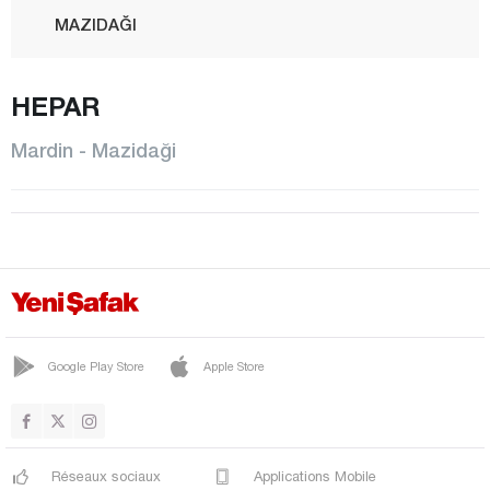
MAZIDAĞI
MİDYAT
HEPAR
NUSAYBİN
ÖMERLİ
Mardin - Mazidaği
SAVUR
YEŞİLLİ
Mersin
Muğla
Muş
Nevşehir
Google Play Store
Apple Store
Niğde
Ordu
Réseaux sociaux
Applications Mobile
Osmaniye