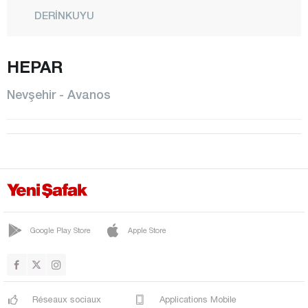
DERİNKUYU
GÖRE
HEPAR
GÖREME
GÜLŞEHİR
Nevşehir - Avanos
HACIBEKTAŞ
KALABA
KARAPINAR
KAVAK
KAYMAKLI
KOZAKLI
Google Play Store
Apple Store
CENTRE
NAR
Réseaux sociaux
Applications Mobile
ORTAHİSAR