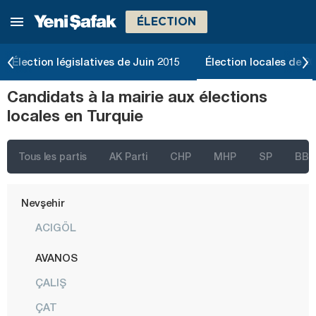
ÉLECTION
Kütahya
Malatya
Élection législatives de Juin 2015
Élection locales de 2
Manisa
Candidats à la mairie aux élections
Mardin
locales en Turquie
Mersin
Muğla
Tous les partis
AK Parti
CHP
MHP
SP
BBP
Muş
Nevşehir
ACIGÖL
AVANOS
ÇALIŞ
ÇAT