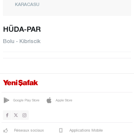
KARACASU
KIBRISCIK
HÜDA-PAR
MENGEN
CENTRE
Bolu - Kibriscik
MUDURNU
SEBEN
TAŞKESTİ
YENİÇAĞA
Burdur
Bursa
Google Play Store
Apple Store
Çanakkale
Çankırı
Réseaux sociaux
Applications Mobile
Çorum