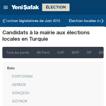
ÉLECTION
Balıkesir
Bartın
Élection législatives de Juin 2015
Élection locales de 2
Batman
Candidats à la mairie aux élections
Bayburt
locales en Turquie
Bilecik
Bingöl
Tous les partis
AK Parti
CHP
MHP
SP
BBP
Bitlis
Bolu
DÖRTDİVAN
GEREDE
GÖKÇESU
GÖYNÜK