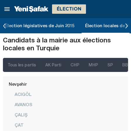
ÉLECTION
Kütahya
Malatya
Élection législatives de Juin 2015
Élection locales de 2
Manisa
Candidats à la mairie aux élections
Mardin
locales en Turquie
Mersin
Muğla
Tous les partis
AK Parti
CHP
MHP
SP
BBP
Muş
Nevşehir
ACIGÖL
AVANOS
ÇALIŞ
ÇAT