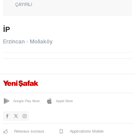
ÇAYIRLI
ÇUKURKUYU
DEMİRKENT
İP
GEÇİT
Erzincan - Mollaköy
İLİÇ
KARGIN
KAVAKYOLU
KEMAH
KEMALİYE
MERCAN
Google Play Store
Apple Store
CENTRE
MOLLAKÖY
Réseaux sociaux
Applications Mobile
OTLUKBELİ