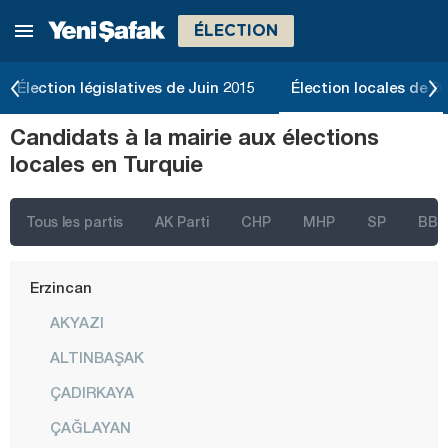
ÉLECTION
Çankırı
Çorum
Élection législatives de Juin 2015
Élection locales de 2
Denizli
Candidats à la mairie aux élections
Diyarbakır
locales en Turquie
Düzce
Edirne
Tous les partis
AK Parti
CHP
MHP
SP
BBP
Elazığ
Erzincan
AKYAZI
ALTINBAŞAK
ÇADIRKAYA
ÇAĞLAYAN