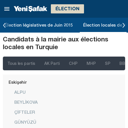
ÉLECTION
Denizli
Diyarbakır
Élection législatives de Juin 2015
Élection locales de 2
Düzce
Candidats à la mairie aux élections
Edirne
locales en Turquie
Elazığ
Erzincan
Tous les partis
AK Parti
CHP
MHP
SP
BBP
Erzurum
Eskişehir
ALPU
BEYLİKOVA
ÇİFTELER
GÜNYÜZÜ