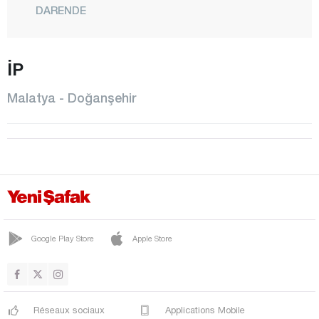
DARENDE
DOĞANŞEHİR
İP
DOĞANYOL
HEKİMHAN
Malatya - Doğanşehir
KALE
KULUNCAK
PÜTÜRGE
YAZIHAN
YEŞİLYURT
Manisa
Google Play Store
Apple Store
Mardin
Mersin
Réseaux sociaux
Applications Mobile
Muğla