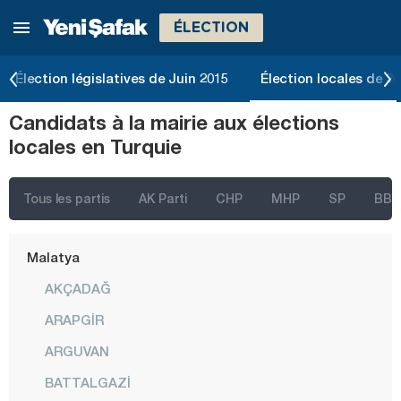
ÉLECTION
Kilis
Kırıkkale
Élection législatives de Juin 2015
Élection locales de 2
Kırklareli
Candidats à la mairie aux élections
Kırşehir
locales en Turquie
Kocaeli
Konya
Tous les partis
AK Parti
CHP
MHP
SP
BBP
Kütahya
Malatya
AKÇADAĞ
ARAPGİR
ARGUVAN
BATTALGAZİ