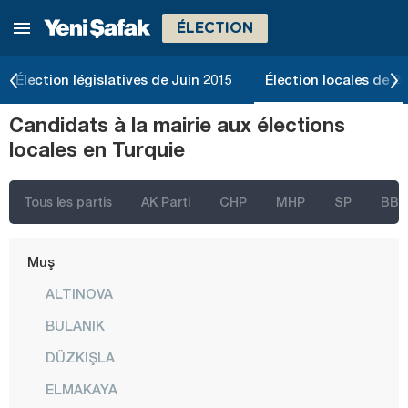
ÉLECTION
Konya
Kütahya
Élection législatives de Juin 2015
Élection locales de 2
Malatya
Candidats à la mairie aux élections
Manisa
locales en Turquie
Mardin
Mersin
Tous les partis
AK Parti
CHP
MHP
SP
BBP
Muğla
Muş
ALTINOVA
BULANIK
DÜZKIŞLA
ELMAKAYA