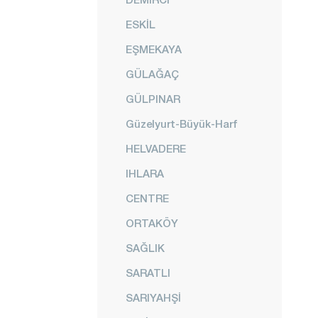
ESKİL
EŞMEKAYA
GÜLAĞAÇ
GÜLPINAR
Güzelyurt-Büyük-Harf
HELVADERE
IHLARA
CENTRE
ORTAKÖY
SAĞLIK
SARATLI
SARIYAHŞİ