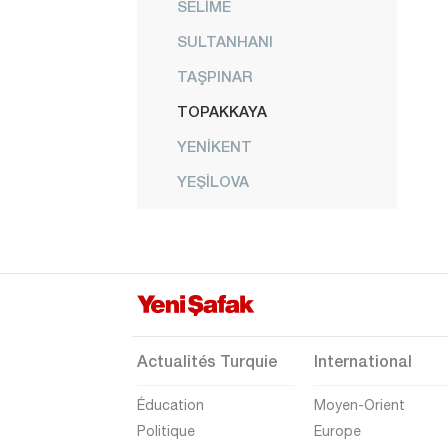
SELİME
SULTANHANI
TAŞPINAR
TOPAKKAYA
YENİKENT
YEŞİLOVA
YEŞİLTEPE
Amasya
Antalya
Ardahan
Artvin
Actualités Turquie
International
Aydın
Éducation
Moyen-Orient
Balıkesir
Politique
Europe