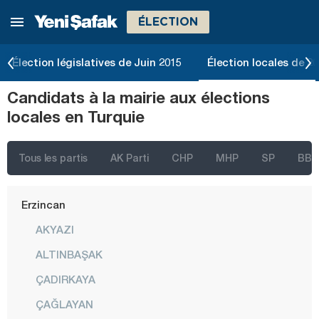
ÉLECTION
Çankırı
Çorum
Élection législatives de Juin 2015
Élection locales de 2
Denizli
Candidats à la mairie aux élections
Diyarbakır
locales en Turquie
Düzce
Edirne
Tous les partis
AK Parti
CHP
MHP
SP
BBP
Elazığ
Erzincan
AKYAZI
ALTINBAŞAK
ÇADIRKAYA
ÇAĞLAYAN