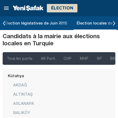
ÉLECTION
Kayseri
Kilis
Élection législatives de Juin 2015
Élection locales de 2
Kırıkkale
Candidats à la mairie aux élections
Kırklareli
locales en Turquie
Kırşehir
Kocaeli
Tous les partis
AK Parti
CHP
MHP
SP
BBP
Konya
Kütahya
AKDAĞ
ALTINTAŞ
ASLANAPA
BALIKÖY