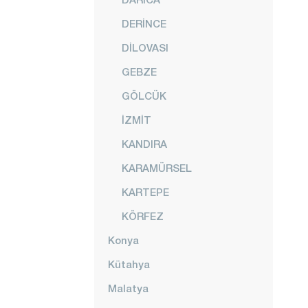
DERİNCE
DİLOVASI
GEBZE
GÖLCÜK
İZMİT
KANDIRA
KARAMÜRSEL
KARTEPE
KÖRFEZ
Konya
Kütahya
Malatya