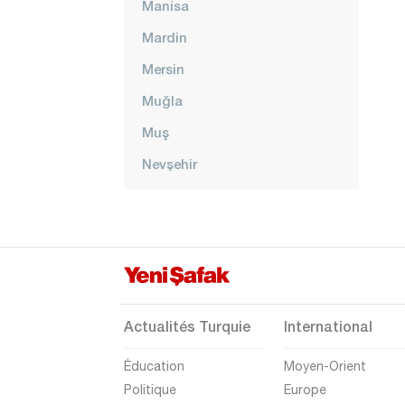
Manisa
Mardin
Mersin
Muğla
Muş
Nevşehir
Niğde
Ordu
Osmaniye
Rize
Sakarya
Actualités Turquie
International
Samsun
Éducation
Moyen-Orient
Şanlıurfa
Politique
Europe