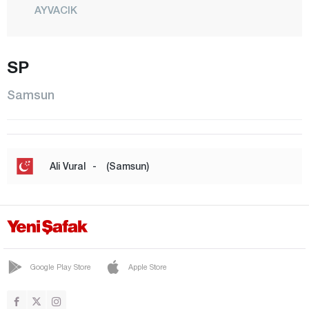
AYVACIK
BAFRA
CANİK
SP
ÇARŞAMBA
Samsun
HAVZA
İLKADIM
KAVAK
Ali Vural
-
(Samsun)
LADİK
SALIPAZARI
TEKKEKÖY
TERME
Google Play Store
Apple Store
VEZİRKÖPRÜ
YAKAKENT