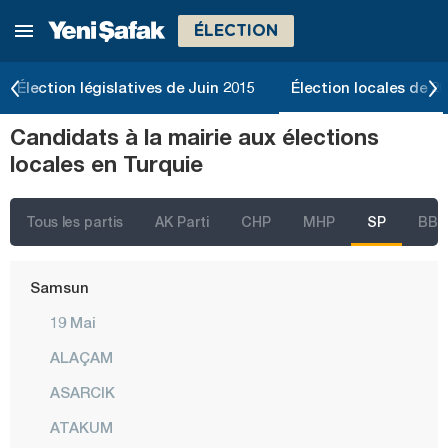
ÉLECTION
Muş
Nevşehir
Élection législatives de Juin 2015
Élection locales de 2
Niğde
Candidats à la mairie aux élections
Ordu
locales en Turquie
Osmaniye
Rize
Tous les partis
AK Parti
CHP
MHP
SP
BBP
Sakarya
Samsun
19 Mai
ALAÇAM
ASARCIK
ATAKUM