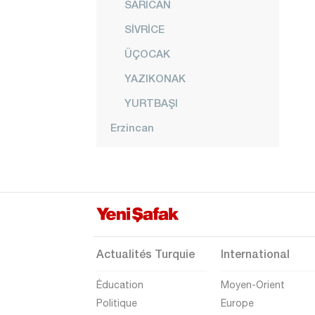
SARICAN
SİVRİCE
ÜÇOCAK
YAZIKONAK
YURTBAŞI
Erzincan
Erzurum
Eskişehir
Gaziantep
Giresun
Gümüşhane
Actualités Turquie
International
Hakkari
Éducation
Moyen-Orient
Hatay
Politique
Europe