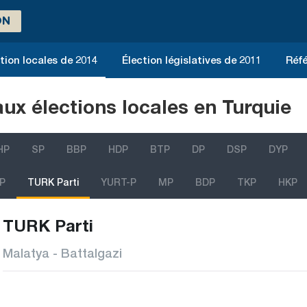
ON
tion locales de 2014
Élection législatives de 2011
Réfé
aux élections locales en Turquie
HP
SP
BBP
HDP
BTP
DP
DSP
DYP
P
TURK Parti
YURT-P
MP
BDP
TKP
HKP
TURK Parti
Malatya - Battalgazi