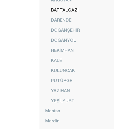
BATTALGAZİ
DARENDE
DOĞANŞEHİR
DOĞANYOL
HEKİMHAN
KALE
KULUNCAK
PÜTÜRGE
YAZIHAN
YEŞİLYURT
Manisa
Mardin