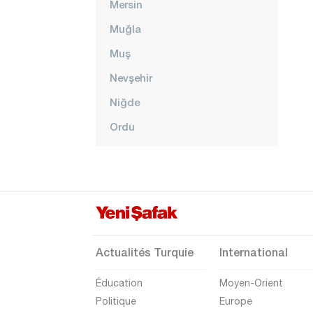
Mersin
Muğla
Muş
Nevşehir
Niğde
Ordu
Osmaniye
Rize
Sakarya
Samsun
Şanlıurfa
Actualités Turquie
International
Siirt
Éducation
Moyen-Orient
Sinop
Politique
Europe