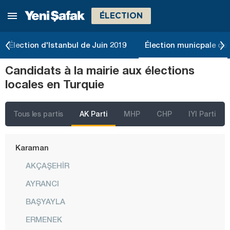
ÉLECTION
Gümüşhane
Hakkari
Élection d'Istanbul de Juin 2019
Élection municpale de 
Hatay
Candidats à la mairie aux élections
Iğdır
locales en Turquie
Isparta
Kahramanmaraş
Tous les partis
AK Parti
MHP
CHP
IYI Parti
Karabük
Karaman
AKÇAŞEHİR
AYRANCI
BAŞYAYLA
ERMENEK