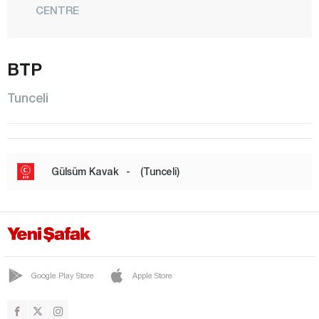
CENTRE
NAZIMİYE
OVACIK
BTP
PERTEK
Tunceli
PÜLÜMÜR
Uşak
Van
Gülsüm Kavak
-
(Tunceli)
Yalova
Yozgat
Zonguldak
Google Play Store
Apple Store