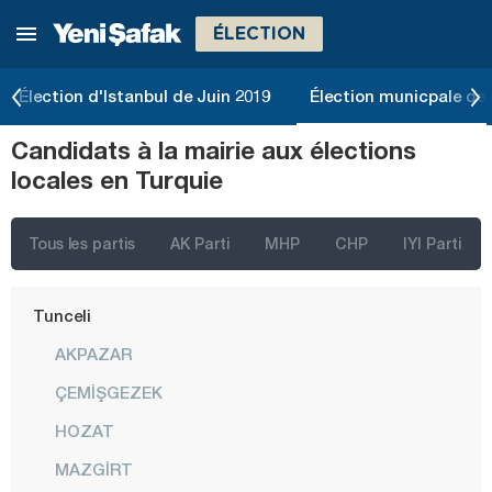
ÉLECTION
Siirt
Sinop
Élection d'Istanbul de Juin 2019
Élection municpale de 
Şırnak
Candidats à la mairie aux élections
Sivas
locales en Turquie
Tekirdağ
Tokat
Tous les partis
AK Parti
MHP
CHP
IYI Parti
Trabzon
Tunceli
AKPAZAR
ÇEMİŞGEZEK
HOZAT
MAZGİRT