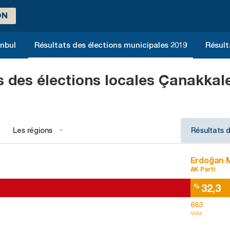
ON
anbul
Résultats des élections municipales 2019
Résult
s des élections locales Çanakkal
Les régions
Résultats d
Erdoğan 
AK Parti
32,3
%
663
Vote