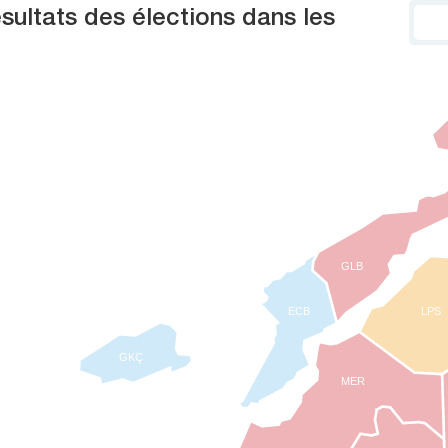
ltats des élections dans les
GLB
ECB
LPS
GKÇ
MER