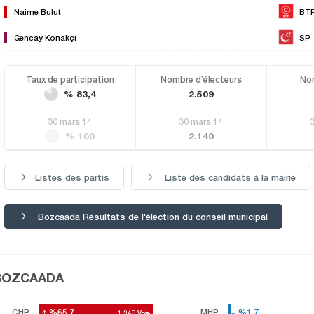
Naime Bulut
BT
Gencay Konakçı
SP
Taux de participation
Nombre d’électeurs
Nom
% 83,4
2.509
30 mars 14
30 mars 14
% 100
2.140
Listes des partis
Liste des candidats à la mairie
Bozcaada Résultats de l'élection du conseil municipal
s BOZCAADA
CHP
%65,7
%65,7
MHP
%1,7
%1,7
1.348
1.348
Vote
Vote