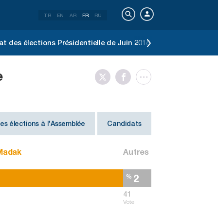
TR
EN
AR
FR
RU
at des élections Présidentielle de Juin 2018
Résultat des é
e
es élections à l'Assemblée
Candidats
Madak
Autres
2
%
41
Vote