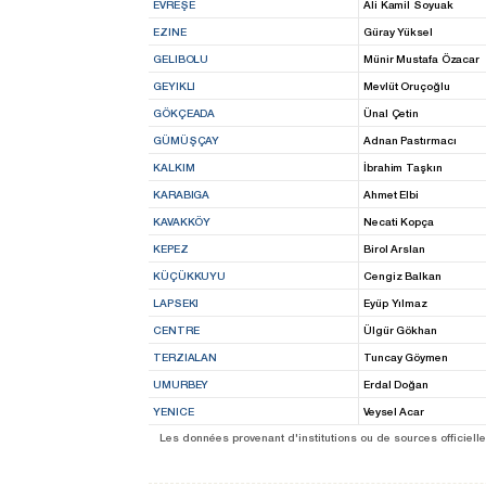
EVREŞE
Ali Kamil Soyuak
EZINE
Güray Yüksel
GELIBOLU
Münir Mustafa Özacar
GEYIKLI
Mevlüt Oruçoğlu
GÖKÇEADA
Ünal Çetin
GÜMÜŞÇAY
Adnan Pastırmacı
KALKIM
İbrahim Taşkın
KARABIGA
Ahmet Elbi
KAVAKKÖY
Necati Kopça
KEPEZ
Birol Arslan
KÜÇÜKKUYU
Cengiz Balkan
LAPSEKI
Eyüp Yılmaz
CENTRE
Ülgür Gökhan
TERZIALAN
Tuncay Göymen
UMURBEY
Erdal Doğan
YENICE
Veysel Acar
Les données provenant d'institutions ou de sources officielles