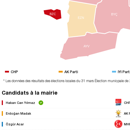
BZC
BYÇ
EZN
AYV
CHP
AK Parti
IYI Part
* Les données des résultats des élections locales du 31 mars Élection municpale de
Candidats à la mairie
Hakan Can Yılmaz
CH
Erdoğan Madak
AK 
Özgür Acar
MH