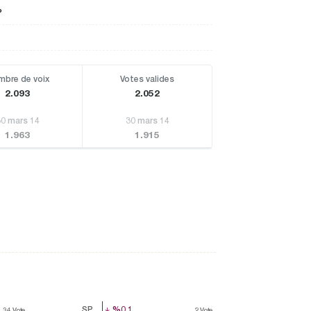
P
bre de voix
Votes valides
2.093
2.052
30 mars 14
30 mars 14
1.963
1.915
SP
%0,1
%0,1
34
34
Vote
Vote
2
2
Vote
Vote