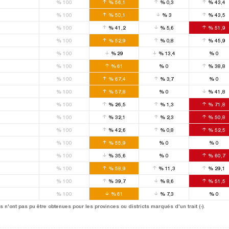
%
100
%
56,1
%
0,3
%
43,4
%
100
%
50,1
%
3
%
43,5
%
100
%
41,2
%
5,6
%
51,9
%
100
%
52,9
%
0,8
%
45,9
%
100
%
29
%
13,4
%
0
%
100
%
61
%
0
%
38,8
%
100
%
67,4
%
3,7
%
0
%
100
%
57,8
%
0
%
41,8
%
100
%
26,5
%
1,3
%
71,8
%
100
%
32,1
%
2,3
%
50,8
%
100
%
42,6
%
0,8
%
52,5
%
100
%
55,9
%
0
%
0
%
100
%
35,6
%
0
%
60,7
%
100
%
58,9
%
11,3
%
29,1
%
100
%
39,7
%
8,6
%
51,5
%
100
%
61
%
7,3
%
0
 n'ont pas pu être obtenues pour les provinces ou districts marqués d'un trait (-).