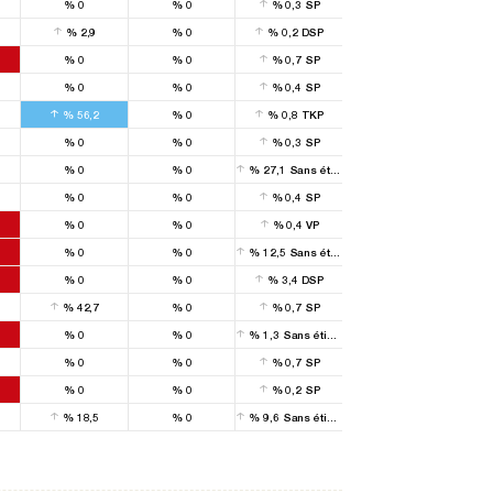
%
0
%
0
%
0,3
SP
%
2,9
%
0
%
0,2
DSP
%
0
%
0
%
0,7
SP
%
0
%
0
%
0,4
SP
%
56,2
%
0
%
0,8
TKP
%
0
%
0
%
0,3
SP
%
0
%
0
%
27,1
Sans étiquette
%
0
%
0
%
0,4
SP
%
0
%
0
%
0,4
VP
%
0
%
0
%
12,5
Sans étiquette
%
0
%
0
%
3,4
DSP
%
42,7
%
0
%
0,7
SP
%
0
%
0
%
1,3
Sans étiquette
%
0
%
0
%
0,7
SP
%
0
%
0
%
0,2
SP
%
18,5
%
0
%
9,6
Sans étiquette