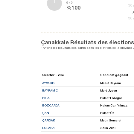
9 / 9
30 
%100
30 
Çanakkale Résultats des élections 
* Affiche les résultats des partis dans les districts de la province
Quartier - Ville
Candidat gagnant
AYVACIK
Mesut Bayram
BAYRAMIÇ
Mert Uygun
BIGA
Bülent Erdoğan
BOZCAADA
Hakan Can Yılmaz
ÇAN
Bülent Öz
ÇARDAK
Metin Semerci
ECEABAT
Saim Zileli