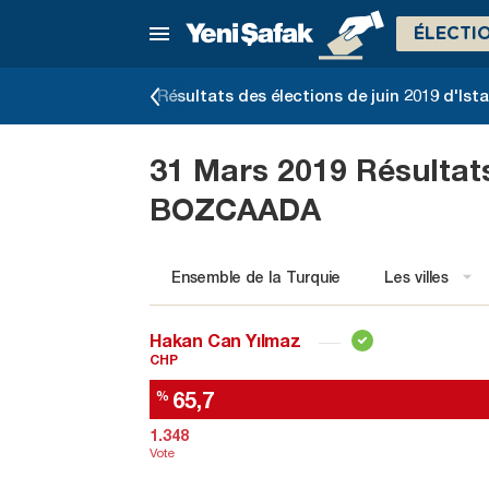
ÉLECTI
slatives du 2023
Résultats des élections de juin 2019 d'Ist
31 Mars 2019 Résultat
BOZCAADA
Ensemble de la Turquie
Les villes
Hakan Can Yılmaz
CHP
65,7
%
1.348
Vote