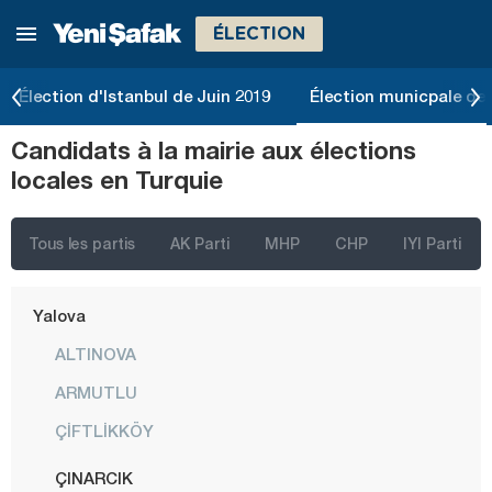
ÉLECTION
Sivas
Tekirdağ
Élection d'Istanbul de Juin 2019
Élection municpale de 
Tokat
Candidats à la mairie aux élections
Trabzon
locales en Turquie
Tunceli
Uşak
Tous les partis
AK Parti
MHP
CHP
IYI Parti
Van
Yalova
ALTINOVA
ARMUTLU
ÇİFTLİKKÖY
ÇINARCIK