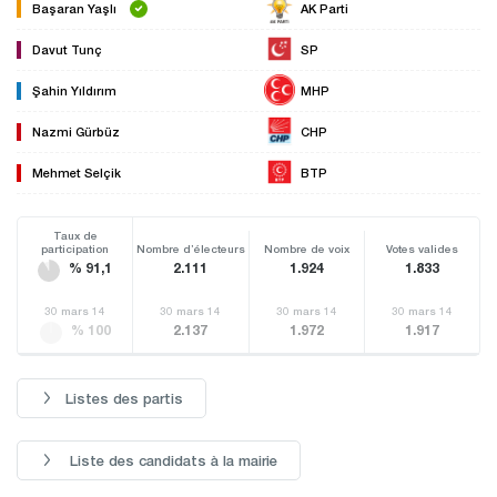
Başaran Yaşlı
AK Parti
Davut Tunç
SP
Şahin Yıldırım
MHP
Nazmi Gürbüz
CHP
Mehmet Selçik
BTP
Taux de
participation
Nombre d’électeurs
Nombre de voix
Votes valides
% 91,1
2.111
1.924
1.833
30 mars 14
30 mars 14
30 mars 14
30 mars 14
% 100
2.137
1.972
1.917
Listes des partis
Liste des candidats à la mairie