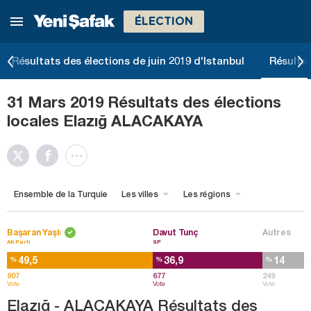
ÉLECTION
Résultats des élections de juin 2019 d'Istanbul
Résultat
31 Mars 2019 Résultats des élections
locales Elazığ ALACAKAYA
Ensemble de la Turquie
Les villes
Les régions
Başaran Yaşlı
Davut Tunç
Autres
AK Parti
SP
49,5
36,9
14
%
%
%
907
677
249
Vote
Vote
Vote
Elazığ - ALACAKAYA Résultats des