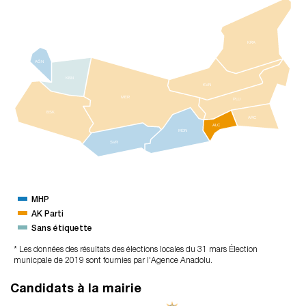
KRA
AĞN
KBN
KVN
MER
PLU
BSK
ARC
ALC
MDN
SVR
MHP
AK Parti
Sans étiquette
* Les données des résultats des élections locales du 31 mars Élection
municpale de 2019 sont fournies par l'Agence Anadolu.
Candidats à la mairie