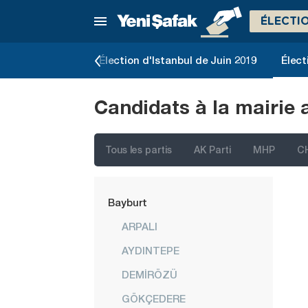
Amasya
ÉLECTI
Antalya
Ardahan
slatives de 2023
Élection d'Istanbul de Juin 2019
Élect
Artvin
Candidats à la mairie 
Aydın
Balıkesir
Tous les partis
AK Parti
MHP
C
Bartın
Batman
Bayburt
ARPALI
AYDINTEPE
DEMİRÖZÜ
GÖKÇEDERE