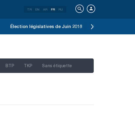
TR
EN
AR
FR
RU
Élection législatives de Juin 2018
Référendum constit
BTP
TKP
Sans étiquette