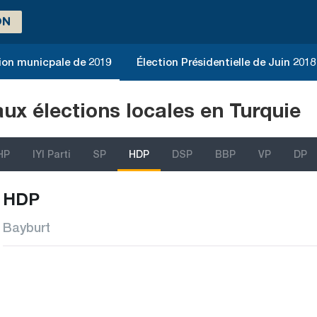
ON
ion municpale de 2019
Élection Présidentielle de Juin 2018
aux élections locales en Turquie
HP
IYI Parti
SP
HDP
DSP
BBP
VP
DP
HDP
Bayburt