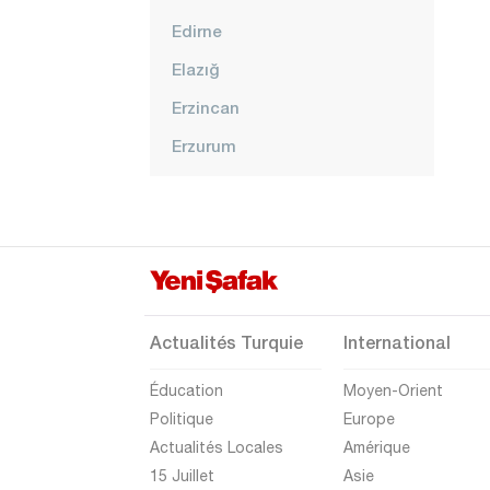
Edirne
Elazığ
Erzincan
Erzurum
Eskişehir
Gaziantep
Giresun
Gümüşhane
Hakkari
Actualités Turquie
International
Hatay
Éducation
Moyen-Orient
Iğdır
Politique
Europe
Actualités Locales
Amérique
Isparta
15 Juillet
Asie