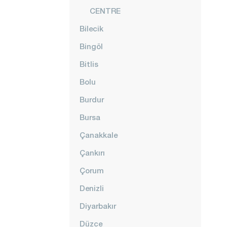
CENTRE
Bilecik
Bingöl
Bitlis
Bolu
Burdur
Bursa
Çanakkale
Çankırı
Çorum
Denizli
Diyarbakır
Düzce