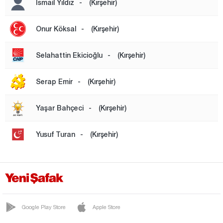
İsmail Yıldız
-
(Kırşehir)
Muğla
Muş
Onur Köksal
-
(Kırşehir)
Nevşehir
Selahattin Ekicioğlu
-
(Kırşehir)
Niğde
Ordu
Serap Emir
-
(Kırşehir)
Osmaniye
Yaşar Bahçeci
-
(Kırşehir)
Rize
Sakarya
Yusuf Turan
-
(Kırşehir)
Samsun
Şanlıurfa
Siirt
Sinop
Google Play Store
Apple Store
Şırnak