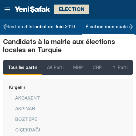
ÉLECTION
Karaman
Kars
Élection d'Istanbul de Juin 2019
Élection municpale de 
Kastamonu
Candidats à la mairie aux élections
Kayseri
locales en Turquie
Kilis
Kırıkkale
Tous les partis
AK Parti
MHP
CHP
IYI Parti
Kırklareli
Kırşehir
AKÇAKENT
AKPINAR
BOZTEPE
ÇİÇEKDAĞI