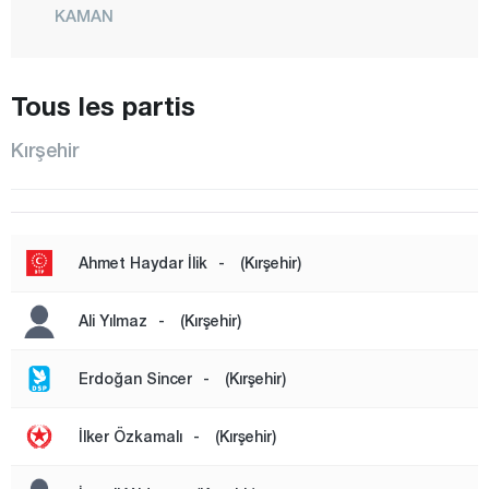
KAMAN
KÖSELİ
KURANCILI
Tous les partis
CENTRE
Kırşehir
MUCUR
ÖZBAĞ
Kocaeli
Ahmet Haydar İlik
-
(Kırşehir)
Konya
Kütahya
Ali Yılmaz
-
(Kırşehir)
Malatya
Erdoğan Sincer
-
(Kırşehir)
Manisa
Mardin
İlker Özkamalı
-
(Kırşehir)
Mersin