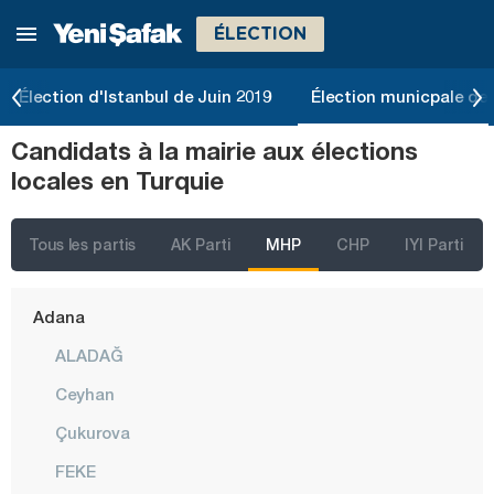
ÉLECTION
Élection d'Istanbul de Juin 2019
Élection municpale de 
Candidats à la mairie aux élections
locales en Turquie
İstanbul
Ankara
Tous les partis
AK Parti
MHP
CHP
IYI Parti
Izmir
Adana
ALADAĞ
Ceyhan
Çukurova
FEKE