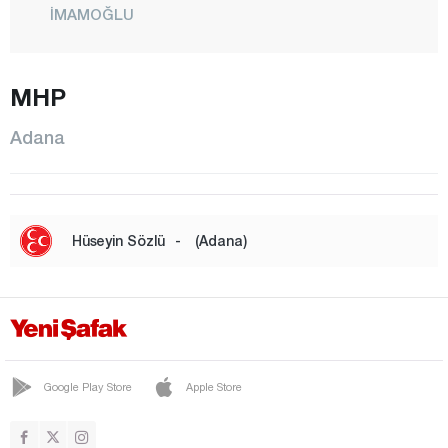
İMAMOĞLU
KARAİSALI
KARATAŞ
MHP
KOZAN
Adana
POZANTI
SAİMBEYLİ
SARIÇAM
Hüseyin Sözlü
-
(Adana)
SEYHAN
TUFANBEYLİ
YUMURTALIK
Yüreğir
Google Play Store
Apple Store
Adıyaman
Afyonkarahisar