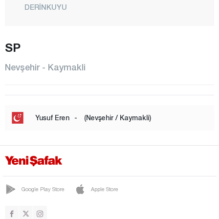
DERİNKUYU
GÖRE
GÖREME
SP
GÜLŞEHİR
Nevşehir - Kaymakli
HACIBEKTAŞ
KALABA
KARAPINAR
Yusuf Eren
-
(Nevşehir / Kaymakli)
KAVAK
KAYMAKLI
KOZAKLI
CENTRE
Google Play Store
Apple Store
NAR
ORTAHİSAR