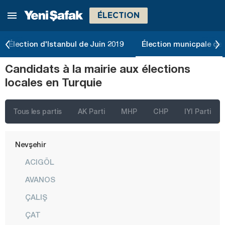
ÉLECTION
Kütahya
Malatya
Élection d'Istanbul de Juin 2019
Élection municpale de 
Manisa
Candidats à la mairie aux élections
Mardin
locales en Turquie
Mersin
Muğla
Tous les partis
AK Parti
MHP
CHP
IYI Parti
Muş
Nevşehir
ACIGÖL
AVANOS
ÇALIŞ
ÇAT