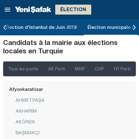
ÉLECTION
Élection d'Istanbul de Juin 2019
Élection municpale de 
İstanbul
Candidats à la mairie aux élections
Ankara
locales en Turquie
Izmir
Adana
Tous les partis
AK Parti
MHP
CHP
IYI Parti
Adıyaman
Afyonkarahisar
AHMETPAŞA
AKHARIM
AKÖREN
BAŞMAKÇI