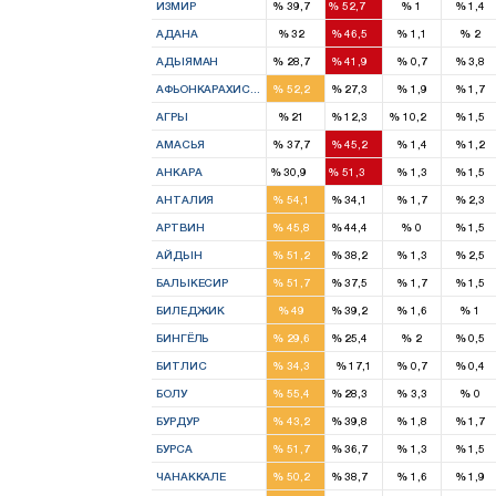
ИЗМИР
%
39,7
%
52,7
%
1
%
1,4
5
7
АДАНА
%
32
%
46,5
%
1,1
%
2
1
2
АДЫЯМАН
%
28,7
%
41,9
%
0,7
%
3,8
4
2
АФЬОНКАРАХИСАР
%
52,2
%
27,3
%
1,9
%
1,7
2
1
1
АГРЫ
%
21
%
12,3
%
10,2
%
1,5
2
2
АМАСЬЯ
%
37,7
%
45,2
%
1,4
%
1,2
10
16
АНКАРА
%
30,9
%
51,3
%
1,3
%
1,5
4
3
АНТАЛИЯ
%
54,1
%
34,1
%
1,7
%
2,3
2
1
АРТВИН
%
45,8
%
44,4
%
0
%
1,5
4
3
АЙДЫН
%
51,2
%
38,2
%
1,3
%
2,5
5
4
БАЛЫКЕСИР
%
51,7
%
37,5
%
1,7
%
1,5
1
1
БИЛЕДЖИК
%
49
%
39,2
%
1,6
%
1
1
1
БИНГЁЛЬ
%
29,6
%
25,4
%
2
%
0,5
1
БИТЛИС
%
34,3
%
17,1
%
0,7
%
0,4
3
2
БОЛУ
%
55,4
%
28,3
%
3,3
%
0
1
1
БУРДУР
%
43,2
%
39,8
%
1,8
%
1,7
7
4
БУРСА
%
51,7
%
36,7
%
1,3
%
1,5
2
2
ЧАНАККАЛЕ
%
50,2
%
38,7
%
1,6
%
1,9
2
1