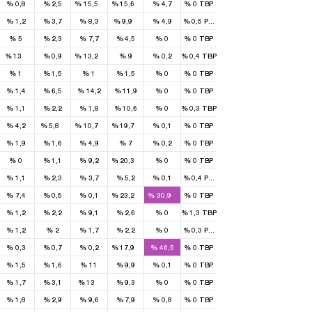
%
0,8
%
2,5
%
15,5
%
15,6
%
4,7
%
0
TBP
1
%
1,2
%
3,7
%
8,3
%
9,9
%
4,9
%
0,5
РПТ
%
5
%
2,3
%
7,7
%
4,5
%
0
%
0
TBP
1
1
%
13
%
0,9
%
13,2
%
9
%
0,2
%
0,4
TBP
%
1
%
1,5
%
1
%
1,5
%
0
%
0
TBP
%
1,4
%
6,5
%
14,2
%
11,9
%
0
%
0
TBP
%
1,1
%
2,2
%
1,8
%
10,6
%
0
%
0,3
TBP
1
2
3
%
4,2
%
5,8
%
10,7
%
19,7
%
0,1
%
0
TBP
%
1,9
%
1,6
%
4,9
%
7
%
0,2
%
0
TBP
1
%
0
%
1,1
%
9,2
%
20,3
%
0
%
0
TBP
%
1,1
%
2,3
%
3,7
%
5,2
%
0,1
%
0,4
РПТ
2
1
%
7,4
%
0,5
%
0,1
%
23,2
%
30,9
%
0
TBP
%
1,2
%
2,2
%
9,1
%
2,6
%
0
%
1,3
TBP
%
1,2
%
2
%
1,7
%
2,2
%
0
%
0,3
РПТ
1
%
0,3
%
0,7
%
0,2
%
17,9
%
46,5
%
0
TBP
%
1,5
%
1,6
%
11
%
9,9
%
0,1
%
0
TBP
1
%
1,7
%
3,1
%
13
%
9,3
%
0
%
0
TBP
%
1,8
%
2,9
%
9,6
%
7,9
%
0,8
%
0
TBP