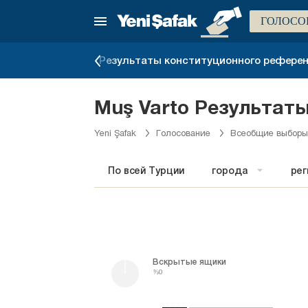
ГОЛОСО
ыборов 1983 г.
Результаты конституционного референд
Muş Varto Результаты
Yeni Şafak
Голосование
Всеобщие выборы
По всей Турции
города
ре
Вскрытые ящики
%0