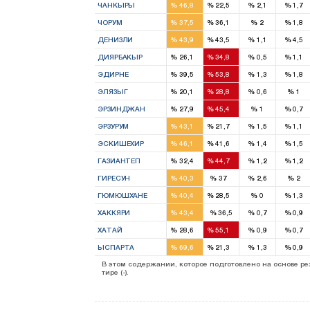
ЧАНКЫРЫ
%
46,8
%
22,5
%
2,1
%
1,7
3
2
ЧОРУМ
%
37,5
%
36,1
%
2
%
1,8
3
3
ДЕНИЗЛИ
%
43,9
%
43,5
%
1,1
%
4,5
2
3
ДИЯРБАКЫР
%
26,1
%
34,8
%
0,5
%
1,1
2
2
ЭДИРНЕ
%
39,5
%
53,8
%
1,3
%
1,8
1
2
ЭЛЯЗЫГ
%
20,1
%
28,8
%
0,6
%
1
1
2
ЭРЗИНДЖАН
%
27,9
%
45,4
%
1
%
0,7
4
2
ЭРЗУРУМ
%
43,1
%
21,7
%
1,5
%
1,1
3
2
ЭСКИШЕХИР
%
46,1
%
41,6
%
1,4
%
1,5
3
4
ГАЗИАНТЕП
%
32,4
%
44,7
%
1,2
%
1,2
3
2
ГИРЕСУН
%
40,3
%
37
%
2,6
%
2
2
1
ГЮМЮШХАНЕ
%
40,4
%
28,5
%
0
%
1,3
1
ХАККЯРИ
%
43,4
%
36,5
%
0,7
%
0,9
3
5
ХАТАЙ
%
28,6
%
55,1
%
0,9
%
0,7
3
1
ЫСПАРТА
%
69,6
%
21,3
%
1,3
%
0,9
13
27
В этом содержании, которое подготовлено на основе 
тире (-).