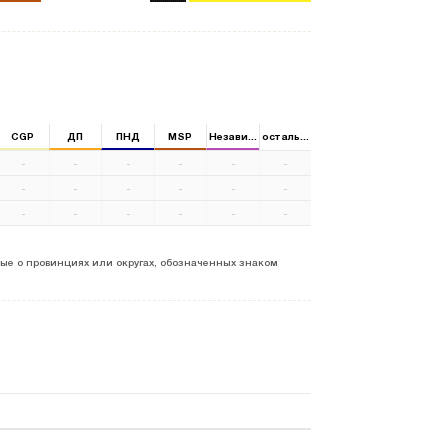
CGP
ДП
ПНД
MSP
Независимый
остальные
-
-
-
-
-
-
-
-
-
-
-
-
-
-
-
-
-
-
ые о провинциях или округах, обозначенных знаком