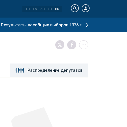
TR
EN
AR
FR
RU
Результаты всеобщих выборов 1973 г.
Результаты все
Распределение депутатов