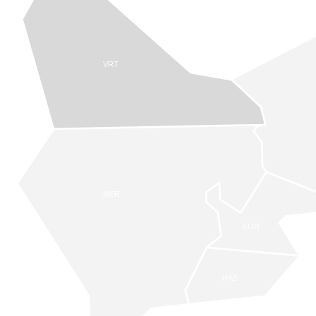
VRT
MER
KOR
HAS