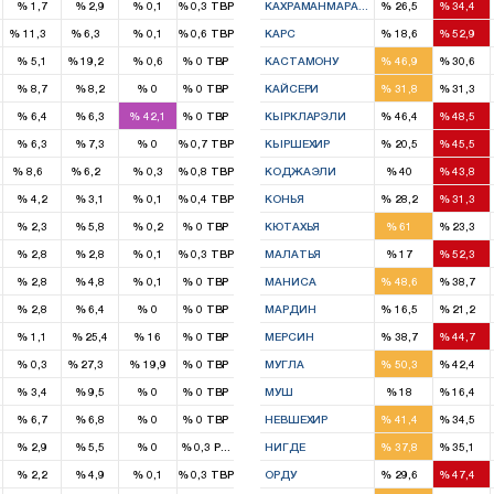
%
1,7
%
2,9
%
0,1
%
0,3
TBP
КАХРАМАНМАРАШ
%
26,5
%
34,4
1
1
2
5
%
11,3
%
6,3
%
0,1
%
0,6
TBP
КАРС
%
18,6
%
52,9
1
3
2
%
5,1
%
19,2
%
0,6
%
0
TBP
КАСТАМОНУ
%
46,9
%
30,6
3
3
%
8,7
%
8,2
%
0
%
0
TBP
КАЙСЕРИ
%
31,8
%
31,3
1
2
%
6,4
%
6,3
%
42,1
%
0
TBP
КЫРКЛАРЭЛИ
%
46,4
%
48,5
1
2
%
6,3
%
7,3
%
0
%
0,7
TBP
КЫРШЕХИР
%
20,5
%
45,5
2
1
2
3
%
8,6
%
6,2
%
0,3
%
0,8
TBP
КОДЖАЭЛИ
%
40
%
43,8
5
5
%
4,2
%
3,1
%
0,1
%
0,4
TBP
КОНЬЯ
%
28,2
%
31,3
4
1
%
2,3
%
5,8
%
0,2
%
0
TBP
КЮТАХЬЯ
%
61
%
23,3
1
4
%
2,8
%
2,8
%
0,1
%
0,3
TBP
МАЛАТЬЯ
%
17
%
52,3
6
4
%
2,8
%
4,8
%
0,1
%
0
TBP
МАНИСА
%
48,6
%
38,7
1
2
%
2,8
%
6,4
%
0
%
0
TBP
МАРДИН
%
16,5
%
21,2
4
4
%
1,1
%
25,4
%
16
%
0
TBP
МЕРСИН
%
38,7
%
44,7
1
2
2
%
0,3
%
27,3
%
19,9
%
0
TBP
МУГЛА
%
50,3
%
42,4
1
1
%
3,4
%
9,5
%
0
%
0
TBP
МУШ
%
18
%
16,4
2
1
%
6,7
%
6,8
%
0
%
0
TBP
НЕВШЕХИР
%
41,4
%
34,5
2
2
%
2,9
%
5,5
%
0
%
0,3
РПТ
НИГДЕ
%
37,8
%
35,1
3
4
%
2,2
%
4,9
%
0,1
%
0,3
TBP
ОРДУ
%
29,6
%
47,4
2
2