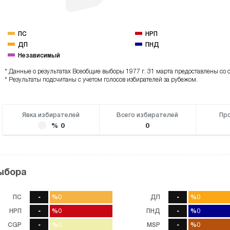
ПС
НРП
ДП
ПНД
Независимый
* Данные о результатах Всеобщие выборы 1977 г. 31 марта предоставлены со с
* Результаты подсчитаны с учетом голосов избирателей за рубежом.
Явка избирателей
Всего избирателей
Пр
% 0
0
ыбора
ПС
-
%0
%0
ДП
-
%0
%0
0
голос
НРП
-
%0
%0
ПНД
-
%0
%0
0
голос
CGP
-
%0
%0
MSP
-
%0
%0
0
голос