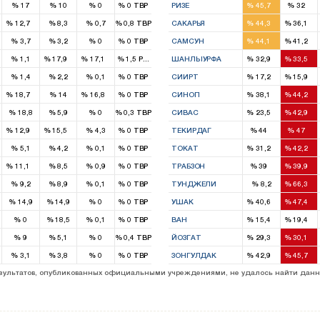
%
17
%
10
%
0
%
0
TBP
РИЗЕ
%
45,7
%
32
1
3
2
%
12,7
%
8,3
%
0,7
%
0,8
TBP
САКАРЬЯ
%
44,3
%
36,1
5
5
%
3,7
%
3,2
%
0
%
0
TBP
САМСУН
%
44,1
%
41,2
1
1
3
3
%
1,1
%
17,9
%
17,1
%
1,5
РПТ
ШАНЛЫУРФА
%
32,9
%
33,5
1
1
%
1,4
%
2,2
%
0,1
%
0
TBP
СИИРТ
%
17,2
%
15,9
1
1
1
2
%
18,7
%
14
%
16,8
%
0
TBP
СИНОП
%
38,1
%
44,2
2
4
%
18,8
%
5,9
%
0
%
0,3
TBP
СИВАС
%
23,5
%
42,9
1
1
2
2
%
12,9
%
15,5
%
4,3
%
0
TBP
ТЕКИРДАГ
%
44
%
47
2
4
%
5,1
%
4,2
%
0,1
%
0
TBP
ТОКАТ
%
31,2
%
42,2
1
3
4
%
11,1
%
8,5
%
0,9
%
0
TBP
ТРАБЗОН
%
39
%
39,9
2
%
9,2
%
8,9
%
0,1
%
0
TBP
ТУНДЖЕЛИ
%
8,2
%
66,3
1
2
%
14,9
%
14,9
%
0
%
0
TBP
УШАК
%
40,6
%
47,4
1
1
%
0
%
18,5
%
0,1
%
0
TBP
ВАН
%
15,4
%
19,4
2
2
%
9
%
5,1
%
0
%
0,4
TBP
ЙОЗГАТ
%
29,3
%
30,1
4
5
%
3,1
%
3,8
%
0
%
0
TBP
ЗОНГУЛДАК
%
42,9
%
45,7
1
3
результатов, опубликованных официальными учреждениями, не удалось найти данн