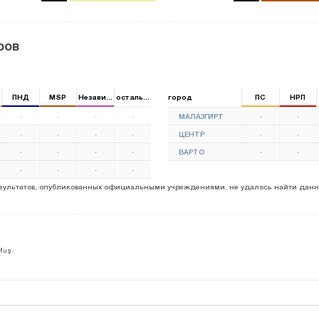
ров
ПНД
MSP
Независимый
остальные
город
ПС
НРП
-
-
-
-
МАЛАЗГИРТ
-
-
-
-
-
-
ЦЕНТР
-
-
-
-
-
-
ВАРТО
-
-
-
-
-
-
результатов, опубликованных официальными учреждениями, не удалось найти данн
Muş.