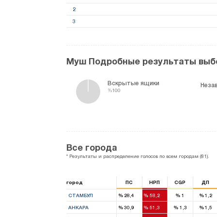
2
3
Муш Подробные результаты выб
Вскрытые ящики
%100
Все города
* Результаты и распределение голосов по всем городам (81).
город
ПС
НРП
CGP
ДП
13
27
СТАМБУЛ
%
28,4
%
58,2
%
1
%
1,2
10
16
АНКАРА
%
30,9
%
51,3
%
1,3
%
1,5
8
11