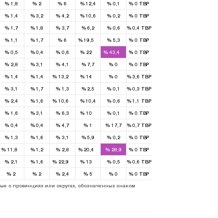
%
1,8
%
2
%
6
%
12,4
%
0,1
%
0
TBP
%
1,4
%
3,2
%
4,2
%
10,6
%
0,2
%
0
TBP
%
1,7
%
1,8
%
3,7
%
6,2
%
0,6
%
0,4
TBP
1
%
1,1
%
1,7
%
6
%
19,5
%
5,3
%
0
TBP
1
1
%
0,5
%
0,4
%
0,6
%
22
%
43,4
%
0
TBP
%
2,8
%
3,1
%
4,1
%
7,7
%
0
%
0
TBP
1
1
%
1,4
%
1,4
%
13,2
%
14
%
0
%
3,6
TBP
%
3,1
%
1,7
%
1,3
%
2,5
%
0,1
%
0,3
TBP
1
%
2,4
%
1,6
%
10,6
%
10,4
%
0,6
%
1,1
TBP
1
%
1,6
%
3,1
%
6,3
%
10
%
0,1
%
0
TBP
%
0,4
%
0,4
%
4,7
%
1
%
17,7
%
0,7
TBP
%
1,3
%
1,6
%
3,1
%
5,9
%
0,2
%
0
TBP
1
1
%
11,8
%
1,2
%
2,8
%
20,4
%
28,9
%
0
TBP
1
1
%
2,1
%
1,6
%
22,9
%
13
%
0,5
%
0,6
TBP
%
2
%
2
%
2,4
%
5
%
0
%
0
TBP
ые о провинциях или округах, обозначенных знаком