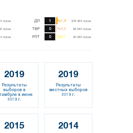
ДП
1
%1,9
%1,9
44
44
голос
голос
274.484
274.484
голос
голос
TBP
0
%0,4
%0,4
26
26
голос
голос
58.540
58.540
голос
голос
РПТ
0
%0,1
%0,1
13
13
голос
голос
20.565
20.565
голос
голос
2019
2019
Результаты
Результаты
выборов в
местных выборов
тамбуле в июне
2019 г.
2019 г.
2015
2014