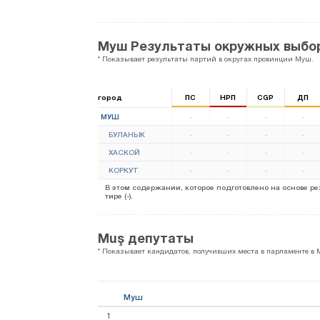
Муш Результаты окружных выбо
* Показывает результаты партий в округах провинции Муш.
город
ПС
НРП
CGP
ДП
МУШ
-
-
-
-
БУЛАНЫК
-
-
-
-
ХАСКОЙ
-
-
-
-
КОРКУТ
-
-
-
-
В этом содержании, которое подготовлено на основе 
тире (-).
Muş депутаты
* Показывает кандидатов, получивших места в парламенте в 
Муш
1