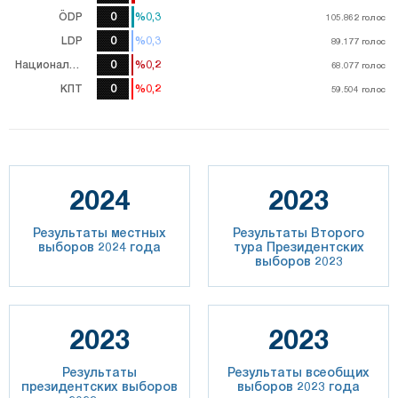
ÖDP
0
%0,3
%0,3
105.862
105.862
голос
голос
LDP
0
%0,3
%0,3
89.177
89.177
голос
голос
Национальная партия
0
%0,2
%0,2
68.077
68.077
голос
голос
КПТ
0
%0,2
%0,2
59.504
59.504
голос
голос
2024
2023
Результаты местных
Результаты Второго
выборов 2024 года
тура Президентских
выборов 2023
2023
2023
Результаты
Результаты всеобщих
президентских выборов
выборов 2023 года