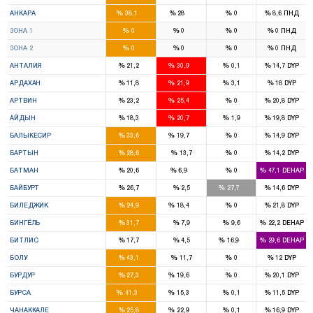
17
12
%
%
%
%
АНКАРА
38,1
28
0
8,6
ПНД
8
7
%
%
%
%
ЗОНА 1
0
0
0
0
ПНД
9
5
%
%
%
%
ЗОНА 2
0
0
0
0
ПНД
5
8
%
%
%
%
АНТАЛИЯ
21,2
30,9
0,1
14,7
DYP
1
1
%
%
%
%
АРДАХАН
11,8
21,9
3,1
18
DYP
1
1
%
%
%
%
АРТВИН
23,2
25,4
0
20,8
DYP
4
4
%
%
%
%
АЙДЫН
18,3
20,7
1,9
19,8
DYP
5
3
%
%
%
%
БАЛЫКЕСИР
33,6
19,7
0
14,9
DYP
2
%
%
%
%
БАРТЫН
28,6
13,7
0
14,2
DYP
3
1
%
%
%
%
БАТМАН
20,6
6,9
0
47,1
DEHAP
1
1
%
%
%
%
БАЙБУРТ
26,7
2,5
27,7
14,6
DYP
1
1
%
%
%
%
БИЛЕДЖИК
24,9
18,4
0
21,8
DYP
3
%
%
%
%
БИНГЁЛЬ
31,7
7,9
9,6
22,2
DEHAP
3
1
%
%
%
%
БИТЛИС
17,7
4,5
16,9
29,6
DEHAP
3
%
%
%
%
БОЛУ
43,1
11,7
0
12
DYP
2
1
%
%
%
%
БУРДУР
27,3
19,6
0
20,1
DYP
12
4
%
%
%
%
БУРСА
41,3
15,3
0,1
11,5
DYP
2
2
%
%
%
%
ЧАНАККАЛЕ
25,8
22,9
0,1
16,9
DYP