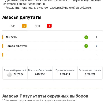
* Данные о результатах Всеобщие выборы 2002 г. 31 марта предоставлены
со стороны Yüksek Seçim Kurulu.
* Результаты подсчитаны с учетом голосов избирателей за рубежом.
Амасья депутаты
2
1
ПСР
НРП
Akif Gülle
1
Hamza Albayrak
2
-
-
Явка избирателей
Всего избирателей
Проголосовали
Засчитаны голоса
% 78,5
246.259
193.411
189.521
Амасья Результаты окружных выборов
* Показывает результаты партий в округах провинции Амасья.