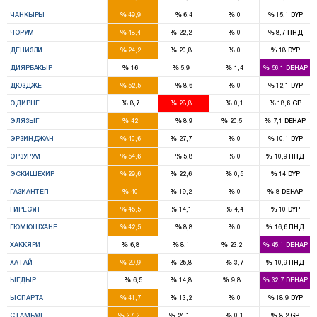
3
%
%
%
%
ЧАНКЫРЫ
49,9
6,4
0
15,1
DYP
4
1
%
%
%
%
ЧОРУМ
48,4
22,2
0
8,7
ПНД
4
3
%
%
%
%
ДЕНИЗЛИ
24,2
20,8
0
18
DYP
8
2
%
%
%
%
ДИЯРБАКЫР
16
5,9
1,4
56,1
DEHAP
3
%
%
%
%
ДЮЗДЖЕ
52,5
8,6
0
12,1
DYP
1
3
%
%
%
%
ЭДИРНЕ
8,7
28,8
0,1
18,6
GP
4
1
%
%
%
%
ЭЛЯЗЫГ
42
8,9
20,5
7,1
DEHAP
2
1
%
%
%
%
ЭРЗИНДЖАН
40,6
27,7
0
10,1
DYP
7
%
%
%
%
ЭРЗУРУМ
54,6
5,8
0
10,9
ПНД
3
3
%
%
%
%
ЭСКИШЕХИР
29,6
22,6
0,5
14
DYP
7
3
%
%
%
%
ГАЗИАНТЕП
40
19,2
0
8
DEHAP
4
1
%
%
%
%
ГИРЕСУН
45,5
14,1
4,4
10
DYP
2
%
%
%
%
ГЮМЮШХАНЕ
42,5
8,8
0
16,6
ПНД
1
1
1
%
%
%
%
ХАККЯРИ
6,8
8,1
23,2
45,1
DEHAP
5
5
%
%
%
%
ХАТАЙ
29,9
25,8
3,7
10,9
ПНД
1
1
%
%
%
%
ЫГДЫР
6,5
14,8
9,8
32,7
DEHAP
4
1
%
%
%
%
ЫСПАРТА
41,7
13,2
0
18,9
DYP
43
27
%
%
%
%
СТАМБУЛ
37,2
24,1
0,1
8,2
GP