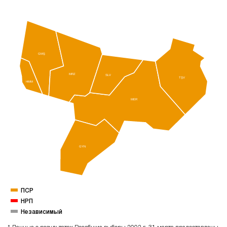
GMŞ
MRZ
SLV
TŞV
HMM
MER
GYN
ПСР
НРП
Независимый