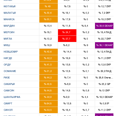
6
%
%
%
%
КЮТАХЬЯ
49
7,8
0
12,7
DYP
5
2
%
%
%
%
МАЛАТЬЯ
50,6
18,1
0,3
7,2
DYP
6
4
%
%
%
%
МАНИСА
30,1
17,6
0
19,2
DYP
3
2
1
%
%
%
%
МАРДИН
15,4
11,6
8,4
39,6
DEHAP
5
7
%
%
%
%
МЕРСИН
18,1
24,7
0,2
18,4
ПНД
2
4
%
%
%
%
МУГЛА
13,2
27,7
0
22,7
DYP
3
1
%
%
%
%
МУШ
16,9
6,2
9
38,1
DEHAP
3
%
%
%
%
НЕВШЕХИР
43,6
14,4
0
12,4
ПНД
2
1
%
%
%
%
НИГДЕ
42,2
18,9
0
11,2
DYP
5
2
%
%
%
%
ОРДУ
41,5
15,8
0,2
12,6
DYP
3
1
%
%
%
%
ОСМАНИЕ
31,2
13,8
0,1
29,2
ПНД
3
%
%
%
%
РИЗЕ
44,2
7,4
0
28,6
Отечеств
6
%
%
%
%
САКАРЬЯ
43,8
6,9
0
25,2
GP
7
2
%
%
%
%
САМСУН
44,8
14,8
0,6
13
DYP
7
3
1
%
%
%
%
ШАНЛЫУРФА
22,9
9,9
4,4
19,3
DEHAP
3
%
%
%
%
СИИРТ
84,8
13,8
0
0,8
İP
2
1
%
%
%
%
СИНОП
32,5
18,4
0,7
11,3
DYP
2
1