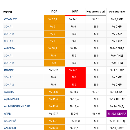
город
ПСР
НРП
Независимый
остальные
43
27
%
%
%
%
СТАМБУЛ
37,2
24,1
0,1
8,2
GP
10
14
%
%
%
%
ЗОНА 1
0
0
0
0
GP
13
8
%
%
%
%
ЗОНА 2
0
0
0
0
GP
16
9
%
%
%
%
ЗОНА 3
0
0
0
0
GP
17
12
%
%
%
%
АНКАРА
38,1
28
0
8,6
ПНД
8
7
%
%
%
%
ЗОНА 1
0
0
0
0
ПНД
9
5
%
%
%
%
ЗОНА 2
0
0
0
0
ПНД
8
16
%
%
%
%
ИЗМИР
17,2
29,1
0
17,5
GP
4
8
%
%
%
%
ЗОНА 1
0
0
0
0
GP
4
8
%
%
%
%
ЗОНА 2
0
0
0
0
GP
8
6
%
%
%
%
АДАНА
26,8
21,3
0,1
11,5
DYP
4
1
%
%
%
%
АДЫЯМАН
41,4
13,4
0
12
DEHAP
6
1
%
%
%
%
АФЬОНКАРАХИСАР
42,6
12,4
0
14
ПНД
3
2
%
%
%
%
АГРЫ
17,7
9,6
4,9
35,1
DEHAP
4
%
%
%
%
АКСАРАЙ
48,1
11,3
0
11,4
ПНД
2
1
%
%
%
%
АМАСЬЯ
39,6
23,1
0
10,8
DYP