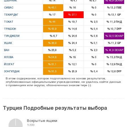
%
%
%
%
ШЫРНАК
14
4,7
9,7
45,9
DEHAP
5
1
%
%
%
%
СИВАС
45,1
16
0
13,2
ПВЕ
2
3
%
%
%
%
ТЕКИРДАГ
17
27,1
0
13,1
GP
5
2
%
%
%
%
ТОКАТ
44
19,7
2,5
11,2
ПНД
6
2
%
%
%
%
ТРАБЗОН
43,9
14,6
0,4
10,7
DYP
2
%
%
%
%
ТУНДЖЕЛИ
6,7
24,6
0,6
32,5
DEHAP
2
1
%
%
%
%
УШАК
26,9
24,4
0,1
11,2
GP
6
1
%
%
%
%
ВАН
25,9
5,2
2,3
40,9
DEHAP
1
1
%
%
%
%
ЯЛОВА
34,6
18
0
15,2
ПНД
5
1
%
%
%
%
ЙОЗГАТ
51,1
12,1
0
12,9
ПНД
3
2
%
%
%
%
ЗОНГУЛДАК
30,5
20,9
0,4
12,6
DYP
В этом содержании, которое подготовлено на основе результатов,
опубликованных официальными учреждениями, не удалось найти данные
о провинциях или округах, обозначенных знаком тире (-).
Турция Подробные результаты выбора
Вскрытые ящики
%100