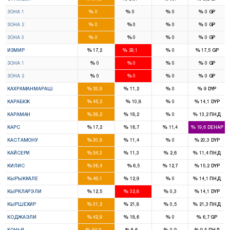
10
14
%
%
%
%
ЗОНА 1
0
0
0
0
GP
13
8
%
%
%
%
ЗОНА 2
0
0
0
0
GP
16
9
%
%
%
%
ЗОНА 3
0
0
0
0
GP
8
16
%
%
%
%
ИЗМИР
17,2
29,1
0
17,5
GP
4
8
%
%
%
%
ЗОНА 1
0
0
0
0
GP
4
8
%
%
%
%
ЗОНА 2
0
0
0
0
GP
7
1
%
%
%
%
КАХРАМАНМАРАШ
53,9
11,2
0
9
DYP
3
%
%
%
%
КАРАБЮК
45,2
10,8
0
14,1
DYP
2
1
%
%
%
%
КАРАМАН
38,2
18,2
0
13,2
ПНД
2
1
%
%
%
%
КАРС
17,2
16,7
11,4
19,6
DEHAP
3
1
%
%
%
%
КАСТАМОНУ
30,9
11,4
0
20,3
DYP
7
1
%
%
%
%
КАЙСЕРИ
54,3
11,3
2,6
11,4
ПНД
2
%
%
%
%
КИЛИС
36,4
6,5
12,7
15,2
DYP
3
1
%
%
%
%
КЫРЫККАЛЕ
49,1
12,9
0
14,1
ПНД
1
2
%
%
%
%
КЫРКЛАРЭЛИ
12,5
32,8
0,3
14,1
DYP
2
1
%
%
%
%
КЫРШЕХИР
31,2
21,8
0,5
21,3
ПНД
6
3
%
%
%
%
КОДЖАЭЛИ
42,9
18,6
0
6,7
GP
14
2
%
%
%
%
КОНЬЯ
54,9
8,6
0,9
9,5
ПНД