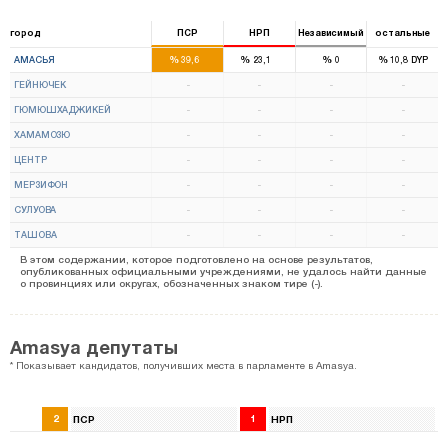
город
ПСР
НРП
Независимый
остальные
2
1
%
%
%
%
АМАСЬЯ
39,6
23,1
0
10,8
DYP
ГЕЙНЮЧЕК
-
-
-
-
ГЮМЮШХАДЖИКЕЙ
-
-
-
-
ХАМАМОЗЮ
-
-
-
-
ЦЕНТР
-
-
-
-
МЕРЗИФОН
-
-
-
-
СУЛУОВА
-
-
-
-
ТАШОВА
-
-
-
-
В этом содержании, которое подготовлено на основе результатов,
опубликованных официальными учреждениями, не удалось найти данные
о провинциях или округах, обозначенных знаком тире (-).
Amasya депутаты
* Показывает кандидатов, получивших места в парламенте в Amasya.
2
ПСР
1
НРП