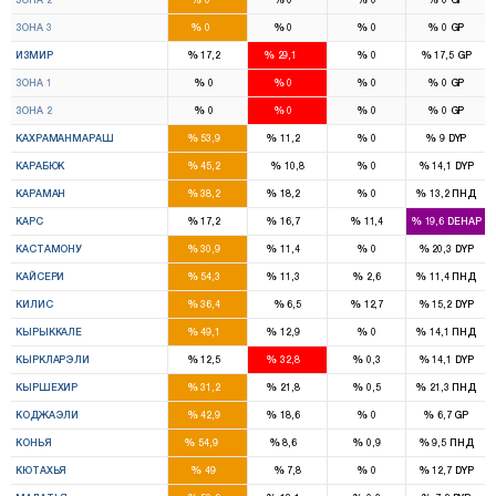
16
9
%
%
%
%
ЗОНА 3
0
0
0
0
GP
8
16
%
%
%
%
ИЗМИР
17,2
29,1
0
17,5
GP
4
8
%
%
%
%
ЗОНА 1
0
0
0
0
GP
4
8
%
%
%
%
ЗОНА 2
0
0
0
0
GP
7
1
%
%
%
%
КАХРАМАНМАРАШ
53,9
11,2
0
9
DYP
3
%
%
%
%
КАРАБЮК
45,2
10,8
0
14,1
DYP
2
1
%
%
%
%
КАРАМАН
38,2
18,2
0
13,2
ПНД
2
1
%
%
%
%
КАРС
17,2
16,7
11,4
19,6
DEHAP
3
1
%
%
%
%
КАСТАМОНУ
30,9
11,4
0
20,3
DYP
7
1
%
%
%
%
КАЙСЕРИ
54,3
11,3
2,6
11,4
ПНД
2
%
%
%
%
КИЛИС
36,4
6,5
12,7
15,2
DYP
3
1
%
%
%
%
КЫРЫККАЛЕ
49,1
12,9
0
14,1
ПНД
1
2
%
%
%
%
КЫРКЛАРЭЛИ
12,5
32,8
0,3
14,1
DYP
2
1
%
%
%
%
КЫРШЕХИР
31,2
21,8
0,5
21,3
ПНД
6
3
%
%
%
%
КОДЖАЭЛИ
42,9
18,6
0
6,7
GP
14
2
%
%
%
%
КОНЬЯ
54,9
8,6
0,9
9,5
ПНД
6
%
%
%
%
КЮТАХЬЯ
49
7,8
0
12,7
DYP
5
2