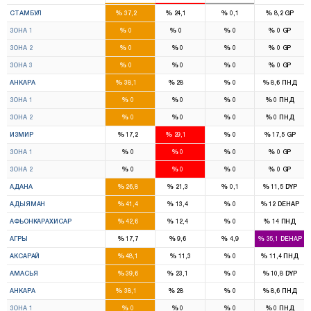
43
27
%
%
%
%
СТАМБУЛ
37,2
24,1
0,1
8,2
GP
10
14
%
%
%
%
ЗОНА 1
0
0
0
0
GP
13
8
%
%
%
%
ЗОНА 2
0
0
0
0
GP
16
9
%
%
%
%
ЗОНА 3
0
0
0
0
GP
17
12
%
%
%
%
АНКАРА
38,1
28
0
8,6
ПНД
8
7
%
%
%
%
ЗОНА 1
0
0
0
0
ПНД
9
5
%
%
%
%
ЗОНА 2
0
0
0
0
ПНД
8
16
%
%
%
%
ИЗМИР
17,2
29,1
0
17,5
GP
4
8
%
%
%
%
ЗОНА 1
0
0
0
0
GP
4
8
%
%
%
%
ЗОНА 2
0
0
0
0
GP
8
6
%
%
%
%
АДАНА
26,8
21,3
0,1
11,5
DYP
4
1
%
%
%
%
АДЫЯМАН
41,4
13,4
0
12
DEHAP
6
1
%
%
%
%
АФЬОНКАРАХИСАР
42,6
12,4
0
14
ПНД
3
2
%
%
%
%
АГРЫ
17,7
9,6
4,9
35,1
DEHAP
4
%
%
%
%
АКСАРАЙ
48,1
11,3
0
11,4
ПНД
2
1
%
%
%
%
АМАСЬЯ
39,6
23,1
0
10,8
DYP
17
12
%
%
%
%
АНКАРА
38,1
28
0
8,6
ПНД
8
7
%
%
%
%
ЗОНА 1
0
0
0
0
ПНД