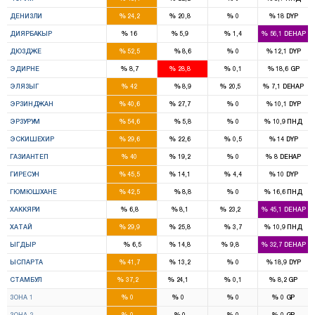
4
3
%
%
%
%
ДЕНИЗЛИ
24,2
20,8
0
18
DYP
8
2
%
%
%
%
ДИЯРБАКЫР
16
5,9
1,4
56,1
DEHAP
3
%
%
%
%
ДЮЗДЖЕ
52,5
8,6
0
12,1
DYP
1
3
%
%
%
%
ЭДИРНЕ
8,7
28,8
0,1
18,6
GP
4
1
%
%
%
%
ЭЛЯЗЫГ
42
8,9
20,5
7,1
DEHAP
2
1
%
%
%
%
ЭРЗИНДЖАН
40,6
27,7
0
10,1
DYP
7
%
%
%
%
ЭРЗУРУМ
54,6
5,8
0
10,9
ПНД
3
3
%
%
%
%
ЭСКИШЕХИР
29,6
22,6
0,5
14
DYP
7
3
%
%
%
%
ГАЗИАНТЕП
40
19,2
0
8
DEHAP
4
1
%
%
%
%
ГИРЕСУН
45,5
14,1
4,4
10
DYP
2
%
%
%
%
ГЮМЮШХАНЕ
42,5
8,8
0
16,6
ПНД
1
1
1
%
%
%
%
ХАККЯРИ
6,8
8,1
23,2
45,1
DEHAP
5
5
%
%
%
%
ХАТАЙ
29,9
25,8
3,7
10,9
ПНД
1
1
%
%
%
%
ЫГДЫР
6,5
14,8
9,8
32,7
DEHAP
4
1
%
%
%
%
ЫСПАРТА
41,7
13,2
0
18,9
DYP
43
27
%
%
%
%
СТАМБУЛ
37,2
24,1
0,1
8,2
GP
10
14
%
%
%
%
ЗОНА 1
0
0
0
0
GP
13
8
%
%
%
%
ЗОНА 2
0
0
0
0
GP