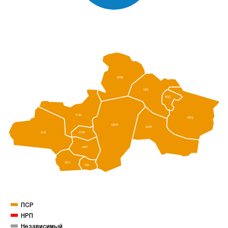
ERB
NİK
BŞÇ
TUR
REŞ
MER
ALM
ZLE
PZR
ART
SLU
YŞL
ПСР
НРП
Независимый