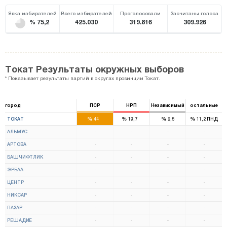
Явка избирателей
Всего избирателей
Проголосовали
Засчитаны голоса
% 75,2
425.030
319.816
309.926
Токат Результаты окружных выборов
* Показывает результаты партий в округах провинции Токат.
город
ПСР
НРП
Независимый
остальные
5
2
%
%
%
%
ТОКАТ
44
19,7
2,5
11,2
ПНД
АЛЬМУС
-
-
-
-
АРТОВА
-
-
-
-
БАШЧИФТЛИК
-
-
-
-
ЭРБАА
-
-
-
-
ЦЕНТР
-
-
-
-
НИКСАР
-
-
-
-
ПАЗАР
-
-
-
-
РЕШАДИЕ
-
-
-
-