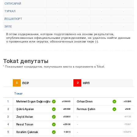
СУЛУСАРАЙ
-
-
-
-
ТУРХАЛ
-
-
-
-
ЙЕШИЛЮРТ
-
-
-
-
ЗИЛЕ
-
-
-
-
В этом содержании, которое подготовлено на основе результатов,
опубликованных официальными учреждениями, не удалось найти данные
о провинциях или округах, обозначенных знаком тире (-).
Tokat депутаты
* Показывает кандидатов, получивших места в парламенте в Tokat.
5
ПСР
2
НРП
Токат
1
Mehmet Ergun Dağcıoğlu
Orhan Diren
+108493
+33286
2
Şükrü Ayalan
Fermus Şahin
+80698
+5491
3
Zeyid Aslan
-
+52903
-41135
4
Resul Tosun
-
+25108
-75207
5
Ibrahim Çakmak
-
-16415
-109279