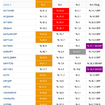
9
5
%
%
%
%
ЗОНА 2
0
0
0
0
ПНД
5
8
%
%
%
%
АНТАЛИЯ
21,2
30,9
0,1
14,7
DYP
1
1
%
%
%
%
АРДАХАН
11,8
21,9
3,1
18
DYP
1
1
%
%
%
%
АРТВИН
23,2
25,4
0
20,8
DYP
4
4
%
%
%
%
АЙДЫН
18,3
20,7
1,9
19,8
DYP
5
3
%
%
%
%
БАЛЫКЕСИР
33,6
19,7
0
14,9
DYP
2
%
%
%
%
БАРТЫН
28,6
13,7
0
14,2
DYP
3
1
%
%
%
%
БАТМАН
20,6
6,9
0
47,1
DEHAP
1
1
%
%
%
%
БАЙБУРТ
26,7
2,5
27,7
14,6
DYP
1
1
%
%
%
%
БИЛЕДЖИК
24,9
18,4
0
21,8
DYP
3
%
%
%
%
БИНГЁЛЬ
31,7
7,9
9,6
22,2
DEHAP
3
1
%
%
%
%
БИТЛИС
17,7
4,5
16,9
29,6
DEHAP
3
%
%
%
%
БОЛУ
43,1
11,7
0
12
DYP
2
1
%
%
%
%
БУРДУР
27,3
19,6
0
20,1
DYP
12
4
%
%
%
%
БУРСА
41,3
15,3
0,1
11,5
DYP
2
2
%
%
%
%
ЧАНАККАЛЕ
25,8
22,9
0,1
16,9
DYP
3
%
%
%
%
ЧАНКЫРЫ
49,9
6,4
0
15,1
DYP
4
1
%
%
%
%
ЧОРУМ
48,4
22,2
0
8,7
ПНД