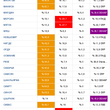
%
%
%
%
МАЛАТЬЯ
50,6
18,1
0,3
7,2
DYP
6
4
%
%
%
%
МАНИСА
30,1
17,6
0
19,2
DYP
3
2
1
%
%
%
%
МАРДИН
15,4
11,6
8,4
39,6
DEHAP
5
7
%
%
%
%
МЕРСИН
18,1
24,7
0,2
18,4
ПНД
2
4
%
%
%
%
МУГЛА
13,2
27,7
0
22,7
DYP
3
1
%
%
%
%
МУШ
16,9
6,2
9
38,1
DEHAP
3
%
%
%
%
НЕВШЕХИР
43,6
14,4
0
12,4
ПНД
2
1
%
%
%
%
НИГДЕ
42,2
18,9
0
11,2
DYP
5
2
%
%
%
%
ОРДУ
41,5
15,8
0,2
12,6
DYP
3
1
%
%
%
%
ОСМАНИЕ
31,2
13,8
0,1
29,2
ПНД
3
%
%
%
%
РИЗЕ
44,2
7,4
0
28,6
Отечеств
6
%
%
%
%
САКАРЬЯ
43,8
6,9
0
25,2
GP
7
2
%
%
%
%
САМСУН
44,8
14,8
0,6
13
DYP
7
3
1
%
%
%
%
ШАНЛЫУРФА
22,9
9,9
4,4
19,3
DEHAP
3
%
%
%
%
СИИРТ
84,8
13,8
0
0,8
İP
2
1
%
%
%
%
СИНОП
32,5
18,4
0,7
11,3
DYP
2
1
%
%
%
%
ШЫРНАК
14
4,7
9,7
45,9
DEHAP
5
1
%
%
%
%
СИВАС
45,1
16
0
13,2
ПВЕ
2
3