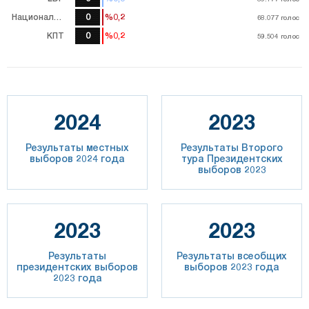
Национальная партия
0
%0,2
%0,2
68.077
68.077
голос
голос
КПТ
0
%0,2
%0,2
59.504
59.504
голос
голос
2024
2023
Результаты местных
Результаты Второго
выборов 2024 года
тура Президентских
выборов 2023
2023
2023
Результаты
Результаты всеобщих
президентских выборов
выборов 2023 года
2023 года