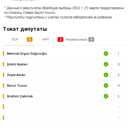
* Данные о результатах Всеобщие выборы 2002 г. 31 марта предоставлены
со стороны Yüksek Seçim Kurulu.
* Результаты подсчитаны с учетом голосов избирателей за рубежом.
Токат депутаты
5
2
0
ПСР
НРП
Независимый
Mehmet Ergun Dağcıoğlu
1
Şükrü Ayalan
2
Zeyid Aslan
3
Resul Tosun
4
Ibrahim Çakmak
5
-
-
-
-