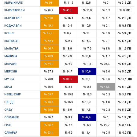
%
%
%
%
%
КЫРЫККАЛЕ
58
11,5
22,5
0
3,2
ДП
1
2
%
%
%
%
%
КЫРКЛАРЭЛИ
20,2
40,1
15,9
0,2
9
ДП
2
1
%
%
%
%
%
КЫРШЕХИР
44,3
15,4
25,5
6,7
2,1
ДП
6
2
1
%
%
%
%
%
КОДЖАЭЛИ
49,3
19,4
10,5
2,1
8,3
ПБ
13
1
2
%
%
%
%
%
КОНЬЯ
65,3
8,2
13
0,9
5,9
ДП
5
1
%
%
%
%
%
КЮТАХЬЯ
62,4
8,7
15,8
0,1
6,7
ДП
6
1
%
%
%
%
%
МАЛАТЬЯ
66,7
18,9
7,6
1,8
1,6
ПБ
5
2
3
%
%
%
%
%
МАНИСА
40,9
19,3
20,6
1,7
9,1
ДП
4
2
%
%
%
%
%
МАРДИН
44,1
6,9
1,3
38,8
5,6
ДП
4
4
4
%
%
%
%
%
МЕРСИН
27,2
24,7
30,6
6,6
5,5
ДП
2
3
1
%
%
%
%
%
МУГЛА
26,3
34,5
20,3
0,6
10,1
ДП
2
2
%
%
%
%
%
МУШ
38,6
3,1
2,3
45,8
6,1
ДП
3
%
%
%
%
%
НЕВШЕХИР
55,7
15,8
18,3
0,2
3,3
ПБ
2
1
%
%
%
%
%
НИГДЕ
48,6
15,9
18,9
1,8
7,4
ДП
5
1
1
%
%
%
%
%
ОРДУ
55,8
15,9
14,8
0,2
5,2
ДП
2
2
%
%
%
%
%
ОСМАНИЕ
38,7
9,7
44,9
0
3,3
ДП
2
1
%
%
%
%
%
РИЗЕ
53,7
7,6
5,9
22,7
3,4
ПБ
5
1
%
%
%
%
%
САКАРЬЯ
53,1
9,2
11,4
0,5
6,2
ПБ
6
2
1