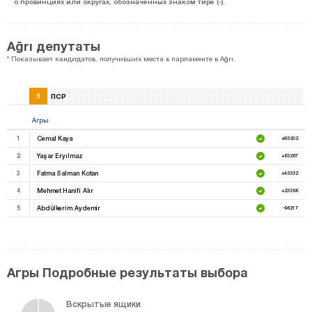
о провинциях или округах, обозначенных знаком тире (-).
Ağrı депутаты
* Показывает кандидатов, получивших места в парламенте в Ağrı.
5
ПСР
Агры
1
Cemal Kaya
+83202
2
Yaşar Eryılmaz
+63267
3
Fatma Salman Kotan
+43332
4
Mehmet Hanifi Alır
+23396
5
Abdülkerim Aydemir
-96217
Агры Подробные результаты выбора
Вскрытые ящики