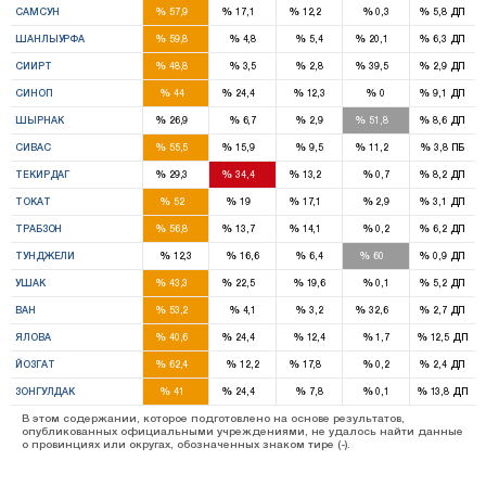
%
%
%
%
%
САМСУН
57,9
17,1
12,2
0,3
5,8
ДП
9
2
%
%
%
%
%
ШАНЛЫУРФА
59,8
4,8
5,4
20,1
6,3
ДП
2
1
%
%
%
%
%
СИИРТ
48,8
3,5
2,8
39,5
2,9
ДП
2
1
%
%
%
%
%
СИНОП
44
24,4
12,3
0
9,1
ДП
1
2
%
%
%
%
%
ШЫРНАК
26,9
6,7
2,9
51,8
8,6
ДП
4
1
1
%
%
%
%
%
СИВАС
55,5
15,9
9,5
11,2
3,8
ПБ
2
2
1
%
%
%
%
%
ТЕКИРДАГ
29,3
34,4
13,2
0,7
8,2
ДП
5
1
1
%
%
%
%
%
ТОКАТ
52
19
17,1
2,9
3,1
ДП
6
1
1
%
%
%
%
%
ТРАБЗОН
56,8
13,7
14,1
0,2
6,2
ДП
2
%
%
%
%
%
ТУНДЖЕЛИ
12,3
16,6
6,4
60
0,9
ДП
2
1
%
%
%
%
%
УШАК
43,3
22,5
19,6
0,1
5,2
ДП
5
2
%
%
%
%
%
ВАН
53,2
4,1
3,2
32,6
2,7
ДП
1
1
%
%
%
%
%
ЯЛОВА
40,6
24,4
12,4
1,7
12,5
ДП
5
1
%
%
%
%
%
ЙОЗГАТ
62,4
12,2
17,8
0,2
2,4
ДП
3
2
%
%
%
%
%
ЗОНГУЛДАК
41
24,4
7,8
0,1
13,8
ДП
В этом содержании, которое подготовлено на основе результатов,
опубликованных официальными учреждениями, не удалось найти данные
о провинциях или округах, обозначенных знаком тире (-).