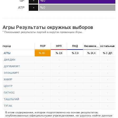
GP
-
%0
%0
0
голос
ATP
-
%0
%0
0
голос
Агры Результаты окружных выборов
* Показывает результаты партий в округах провинции Агры.
город
ПСР
НРП
ПНД
Независимый
остальные
5
%
%
%
%
%
АГРЫ
63
2,6
3,9
24,4
3
ДП
ДИЯДИН
-
-
-
-
-
ДОГУБАЯЗИТ
-
-
-
-
-
ЭЛЭШКИРТ
-
-
-
-
-
ХАМУР
-
-
-
-
-
ЦЕНТР
-
-
-
-
-
ПАТНОС
-
-
-
-
-
ТАШЛЫЧАЙ
-
-
-
-
-
ТУТАК
-
-
-
-
-
В этом содержании, которое подготовлено на основе результатов,
опубликованных официальными учреждениями, не удалось найти данные