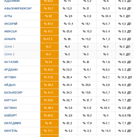
%
%
%
%
%
АДЫЯМАН
65,3
14
5,2
8
3,5
ДП
5
1
1
%
%
%
%
%
АФЬОНКАРАХИСАР
53,7
12,3
21
0,3
6,8
ДП
5
%
%
%
%
%
АГРЫ
63
2,6
3,9
24,4
3
ДП
3
1
%
%
%
%
%
АКСАРАЙ
63,4
10,4
16,1
0,7
4,3
ДП
2
1
%
%
%
%
%
АМАСЬЯ
47,1
25,6
15,3
0,4
5,5
ДП
16
9
4
%
%
%
%
%
АНКАРА
47,5
28
15,2
1,2
2,8
ДП
8
5
2
%
%
%
%
%
ЗОНА 1
0
0
0
0
0
ДП
8
4
2
%
%
%
%
%
ЗОНА 2
0
0
0
0
0
ДП
5
5
3
%
%
%
%
%
АНТАЛИЯ
34
29,1
20
1,8
9,8
ДП
1
1
%
%
%
%
%
АРДАХАН
40,6
32,3
6,1
9,3
3,2
ДП
1
1
%
%
%
%
%
АРТВИН
37,8
28,4
11
0,1
13,9
ДП
3
2
3
%
%
%
%
%
АЙДЫН
29,2
24,4
25,9
2,8
9,9
ДП
5
2
1
%
%
%
%
%
БАЛЫКЕСИР
41,5
24,3
15,8
0,7
8,9
ДП
1
1
%
%
%
%
%
БАРТЫН
38,6
22,7
21,7
0,1
7,7
ДП
2
2
%
%
%
%
%
БАТМАН
46,4
3,9
0,9
39,4
5,8
ДП
2
%
%
%
%
%
БАЙБУРТ
60,8
2,9
19,3
0
8,6
ПБ
1
1
%
%
%
%
%
БИЛЕДЖИК
40
23,2
17,9
0,1
7,7
ДП
3
%
%
%
%
%
БИНГЁЛЬ
71,1
4,2
2,5
14,3
4,2
ДП
3
1