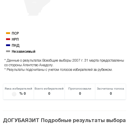
PTN
ПСР
НРП
ПНД
Независимый
* Данные о результатах Всеобщие выборы 2007 г. 31 марта предоставлены
со стороны Агентство Анадолу.
* Результаты подсчитаны с учетом голосов избирателей за рубежом.
Явка избирателей
Всего избирателей
Проголосовали
Засчитаны голоса
% 0
0
0
0
ДОГУБАЯЗИТ Подробные результаты выбора