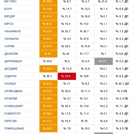
%
%
%
%
%
БИТЛИС
58,8
8,7
5,7
21,8
1,7
ДП
3
%
%
%
%
%
БОЛУ
54,9
14,7
12,2
1,4
6,6
ДП
2
1
%
%
%
%
%
БУРДУР
41,4
21,3
18,6
0,1
9,7
ДП
10
3
3
%
%
%
%
%
БУРСА
50,8
18,4
14,3
1,1
5,6
ДП
2
1
1
%
%
%
%
%
ЧАНАККАЛЕ
35,4
25,7
20,7
0,1
7,5
ДП
2
1
%
%
%
%
%
ЧАНКЫРЫ
60,7
5,4
21,6
0,1
5,2
ДП
4
1
%
%
%
%
%
ЧОРУМ
57,4
22,3
10,8
0,1
3,8
ДП
4
2
1
%
%
%
%
%
ДЕНИЗЛИ
43
22
17,7
1
8,8
ДП
6
4
%
%
%
%
%
ДИЯРБАКЫР
40,9
2
2,5
47
5,2
ДП
3
%
%
%
%
%
ДЮЗДЖЕ
60,6
10,6
10,8
0,1
6,7
ДП
1
2
1
%
%
%
%
%
ЭДИРНЕ
20,7
35,8
16,8
0,3
9,6
ДП
5
%
%
%
%
%
ЭЛЯЗЫГ
57,2
7,1
6,5
3,1
20,7
ДП
2
1
%
%
%
%
%
ЭРЗИНДЖАН
54,3
23,9
11,4
4,5
2
ПБ
6
1
%
%
%
%
%
ЭРЗУРУМ
68,3
4,7
13,1
5,4
3,2
ПБ
3
2
1
%
%
%
%
%
ЭСКИШЕХИР
44,5
25,4
15,6
0,2
7,1
ДП
7
2
1
%
%
%
%
%
ГАЗИАНТЕП
59,3
17,6
11,4
5,1
2,4
ДП
3
1
1
%
%
%
%
%
ГИРЕСУН
51,3
16,2
16
4,8
3,9
ДП
2
%
%
%
%
%
ГЮМЮШХАНЕ
60,6
7,9
19,3
0,2
4,3
ПБ
2
1