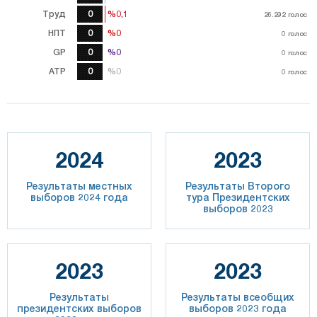
Труд
0
%0,1
%0,1
26.292
26.292
голос
голос
НПТ
0
%0
%0
0
голос
GP
0
%0
%0
0
голос
ATP
0
%0
%0
0
голос
2024
2023
Результаты местных
Результаты Второго
выборов 2024 года
тура Президентских
выборов 2023
2023
2023
Результаты
Результаты всеобщих
президентских выборов
выборов 2023 года