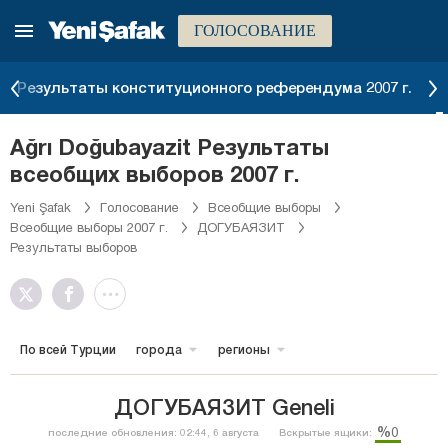
ГОЛОСОВАНИЕ
Результаты конституционного референдума 2007 г.
Ağrı Doğubayazit Результаты
всеобщих выборов 2007 г.
Yeni Şafak
Голосование
Всеобщие выборы
Всеобщие выборы 2007 г.
ДОГУБАЯЗИТ
Результаты выборов
По всей Турции
города
регионы
ДОГУБАЯЗИТ Geneli
%0
последние обновления: 02:44, 6 августа
Вскрытые ящики: