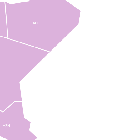
ADC
HZN