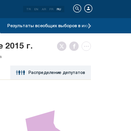
TR
EN
AR
FR
RU
Результаты всеобщих выборов в июне 2015 г.
Резул
 2015 г.
в
Распределение депутатов