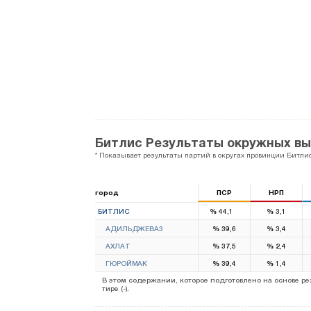
Битлис Результаты окружных в
* Показывает результаты партий в округах провинции Битлис
город
ПСР
НРП
1
БИТЛИС
%
44,1
%
3,1
АДИЛЬДЖЕВАЗ
%
39,6
%
3,4
АХЛАТ
%
37,5
%
2,4
ГЮРОЙМАК
%
39,4
%
1,4
В этом содержании, которое подготовлено на основе 
тире (-).