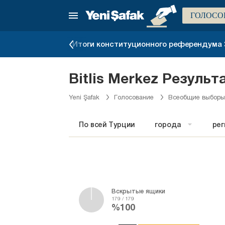
ГОЛОСО
в июне 2018 г.
Итоги конституционного референдума 2
Bitlis Merkez Резуль
Yeni Şafak
Голосование
Всеобщие выборы
По всей Турции
города
ре
Вскрытые ящики
179 / 179
%100