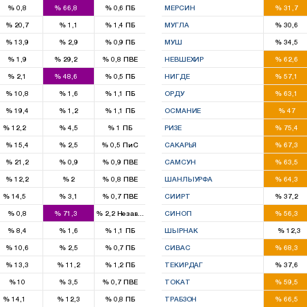
%
0,8
%
66,8
%
0,6
ПБ
МЕРСИН
%
31,7
2
%
20,7
%
1,1
%
1,4
ПБ
МУГЛА
%
30,6
1
%
13,9
%
2,9
%
0,9
ПБ
МУШ
%
34,5
1
3
%
1,9
%
29,2
%
0,8
ПВЕ
НЕВШЕХИР
%
62,6
2
2
%
2,1
%
48,6
%
0,5
ПБ
НИГДЕ
%
57,1
4
%
10,8
%
1,6
%
1,1
ПБ
ОРДУ
%
63,1
2
%
19,4
%
1,2
%
1,1
ПБ
ОСМАНИЕ
%
47
2
3
%
12,2
%
4,5
%
1
ПБ
РИЗЕ
%
75,4
5
%
15,4
%
2,5
%
0,5
ПиС
САКАРЬЯ
%
67,3
6
%
21,2
%
0,9
%
0,9
ПВЕ
САМСУН
%
63,5
9
%
12,2
%
2
%
0,8
ПВЕ
ШАНЛЫУРФА
%
64,3
1
1
%
14,5
%
3,1
%
0,7
ПВЕ
СИИРТ
%
37,2
9
1
%
0,8
%
71,3
%
2,2
Независимый
СИНОП
%
56,3
%
8,4
%
1,6
%
1,1
ПБ
ШЫРНАК
%
12,3
4
%
10,6
%
2,5
%
0,7
ПБ
СИВАС
%
68,3
3
%
13,3
%
11,2
%
1,2
ПБ
ТЕКИРДАГ
%
37,6
4
%
10
%
3,5
%
0,7
ПВЕ
ТОКАТ
%
59,5
1
5
%
14,1
%
12,3
%
0,8
ПБ
ТРАБЗОН
%
66,5