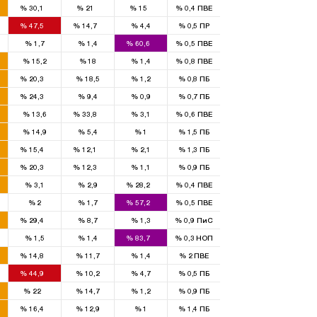
%
30,1
%
21
%
15
%
0,4
ПВЕ
3
1
%
47,5
%
14,7
%
4,4
%
0,5
ПР
2
%
1,7
%
1,4
%
60,6
%
0,5
ПВЕ
%
15,2
%
18
%
1,4
%
0,8
ПВЕ
1
%
20,3
%
18,5
%
1,2
%
0,8
ПБ
1
%
24,3
%
9,4
%
0,9
%
0,7
ПБ
2
%
13,6
%
33,8
%
3,1
%
0,6
ПВЕ
%
14,9
%
5,4
%
1
%
1,5
ПБ
1
1
%
15,4
%
12,1
%
2,1
%
1,3
ПБ
2
1
%
20,3
%
12,3
%
1,1
%
0,9
ПБ
3
%
3,1
%
2,9
%
28,2
%
0,4
ПВЕ
2
%
2
%
1,7
%
57,2
%
0,5
ПВЕ
1
%
29,4
%
8,7
%
1,3
%
0,9
ПиС
4
%
1,5
%
1,4
%
83,7
%
0,3
НОП
1
%
14,8
%
11,7
%
1,4
%
2
ПВЕ
3
%
44,9
%
10,2
%
4,7
%
0,5
ПБ
1
%
22
%
14,7
%
1,2
%
0,9
ПБ
1
%
16,4
%
12,9
%
1
%
1,4
ПБ
1
1