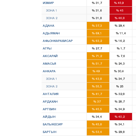
ИЗМИР
%
31,7
%
45,9
4
7
ЗОНА 1
%
31,6
%
45
4
7
ЗОНА 2
%
31,8
%
46,8
6
4
АДАНА
%
37,3
%
29,4
4
АДЫЯМАН
%
69,1
%
11,4
3
1
АФЬОНКАРАХИСАР
%
63,2
%
16,2
1
АГРЫ
%
27,7
%
1,7
3
АКСАРАЙ
%
71,2
%
7,6
2
1
АМАСЬЯ
%
51,7
%
24,3
16
11
АНКАРА
%
49
%
30,4
8
7
ЗОНА 1
%
43,8
%
34,7
8
4
ЗОНА 2
%
55,5
%
25
7
5
АНТАЛИЯ
%
41,7
%
32,8
1
1
АРДАХАН
%
37
%
28,7
1
1
АРТВИН
%
45,5
%
34,9
3
3
АЙДЫН
%
34,4
%
40,2
4
3
БАЛЫКЕСИР
%
45,8
%
34,1
1
1
БАРТЫН
%
53,4
%
29,8
1