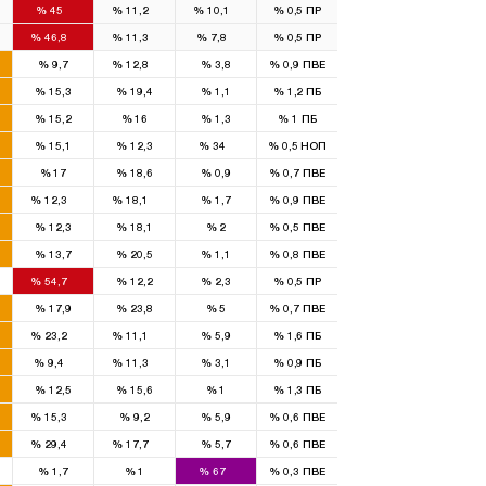
%
45
%
11,2
%
10,1
%
0,5
ПР
7
1
1
%
46,8
%
11,3
%
7,8
%
0,5
ПР
1
%
9,7
%
12,8
%
3,8
%
0,9
ПВЕ
%
15,3
%
19,4
%
1,1
%
1,2
ПБ
%
15,2
%
16
%
1,3
%
1
ПБ
1
%
15,1
%
12,3
%
34
%
0,5
НОП
%
17
%
18,6
%
0,9
%
0,7
ПВЕ
1
1
%
12,3
%
18,1
%
1,7
%
0,9
ПВЕ
%
12,3
%
18,1
%
2
%
0,5
ПВЕ
%
13,7
%
20,5
%
1,1
%
0,8
ПВЕ
2
%
54,7
%
12,2
%
2,3
%
0,5
ПР
%
17,9
%
23,8
%
5
%
0,7
ПВЕ
3
1
%
23,2
%
11,1
%
5,9
%
1,6
ПБ
1
1
%
9,4
%
11,3
%
3,1
%
0,9
ПБ
%
12,5
%
15,6
%
1
%
1,3
ПБ
1
%
15,3
%
9,2
%
5,9
%
0,6
ПВЕ
3
1
%
29,4
%
17,7
%
5,7
%
0,6
ПВЕ
4
%
1,7
%
1
%
67
%
0,3
ПВЕ
4
2
1