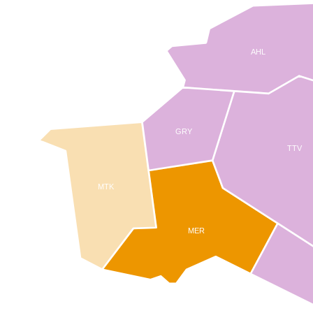
AHL
GRY
TTV
MTK
MER