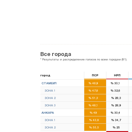
Все города
* Результаты и распределение голосов по всем городам (81).
город
ПСР
НРП
46
28
СТАМБУЛ
%
48,9
%
30,1
16
11
ЗОНА 1
%
47,8
%
32,6
14
8
ЗОНА 2
%
51,3
%
28,3
16
9
ЗОНА 3
%
48,1
%
28,9
16
11
АНКАРА
%
49
%
30,4
8
7
ЗОНА 1
%
43,8
%
34,7
8
4
ЗОНА 2
%
55,5
%
25
8
14