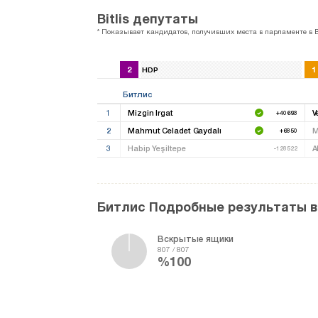
Bitlis депутаты
* Показывает кандидатов, получивших места в парламенте в Bi
2
1
HDP
Битлис
1
Mizgin Irgat
V
+40693
2
Mahmut Celadet Gaydalı
M
+6850
3
Habip Yeşiltepe
A
-128522
Битлис Подробные результаты 
Вскрытые ящики
807 / 807
%100