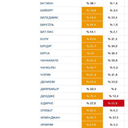
БАТМАН
%
29,1
%
1,6
2
БАЙБУРТ
%
72,9
%
2,4
1
1
БИЛЕДЖИК
%
46,6
%
33,4
2
БИНГЁЛЬ
%
64,4
%
1,8
1
БИТЛИС
%
44,1
%
3,1
2
1
БОЛУ
%
62,6
%
21,4
2
1
БУРДУР
%
50,7
%
24,8
11
5
БУРСА
%
54
%
26,4
2
2
ЧАНАККАЛЕ
%
40,2
%
38,9
2
ЧАНКЫРЫ
%
68,7
%
6,2
3
1
ЧОРУМ
%
61,2
%
21,9
4
2
ДЕНИЗЛИ
%
45,8
%
33,8
2
ДИЯРБАКЫР
%
22,3
%
2
3
ДЮЗДЖЕ
%
70,4
%
16,4
1
2
ЭДИРНЕ
%
27,8
%
55,9
4
ЭЛЯЗЫГ
%
66,5
%
6,3
2
ЭРЗИНДЖАН
%
56,7
%
27,5
5
ЭРЗУРУМ
%
67,8
%
3,3
3
3