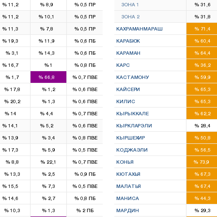
%
11,2
%
8,9
%
0,5
ПР
ЗОНА 1
%
31,6
1
1
4
%
11,2
%
10,1
%
0,5
ПР
ЗОНА 2
%
31,8
1
1
7
%
11,3
%
7,8
%
0,5
ПР
КАХРАМАНМАРАШ
%
71,4
3
1
2
%
19,3
%
11,9
%
0,6
ПБ
КАРАБЮК
%
60,4
1
2
%
3,1
%
14,3
%
0,6
ПБ
КАРАМАН
%
64,4
1
2
%
16,7
%
1
%
0,8
ПБ
КАРС
%
36,2
3
3
%
1,7
%
66,8
%
0,7
ПВЕ
КАСТАМОНУ
%
59,9
7
%
17,8
%
1,2
%
0,6
ПВЕ
КАЙСЕРИ
%
65,3
2
%
20,2
%
1,3
%
0,6
ПВЕ
КИЛИС
%
65,3
4
1
3
%
14
%
4,4
%
0,7
ПВЕ
КЫРЫККАЛЕ
%
62,2
2
1
1
%
14,1
%
5,2
%
0,6
ПВЕ
КЫРКЛАРЭЛИ
%
28,4
2
2
%
13,9
%
3,4
%
0,8
ПВЕ
КЫРШЕХИР
%
50,8
2
7
%
17,3
%
5,9
%
0,5
ПВЕ
КОДЖАЭЛИ
%
56,5
12
%
8,8
%
22,1
%
0,7
ПВЕ
КОНЬЯ
%
73,9
4
%
13,3
%
2,5
%
0,9
ПБ
КЮТАХЬЯ
%
67,3
1
5
%
15,5
%
7,3
%
0,5
ПВЕ
МАЛАТЬЯ
%
67,4
1
5
%
14,6
%
2,7
%
0,8
ПБ
МАНИСА
%
44,3
2
%
10,3
%
1,3
%
2
ПБ
МАРДИН
%
29,3
3
4