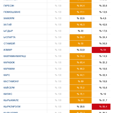
%
%
%
ГИРЕСУН
100
64,4
25,6
%
%
%
ГЮМЮШХАНЕ
100
77,1
12,8
%
%
%
ХАККЯРИ
100
22,8
4,8
%
%
%
ХАТАЙ
100
48,5
42,8
%
%
%
ЫГДЫР
100
30
17,8
%
%
%
ЫСПАРТА
100
58,7
24,4
%
%
%
СТАМБУЛ
100
50
36,9
%
%
%
ИЗМИР
100
32,9
54
%
%
%
КАХРАМАНМАРАШ
100
74,2
14,9
%
%
%
КАРАБЮК
100
65,4
23,2
%
%
%
КАРАМАН
100
66,3
19,8
%
%
%
КАРС
100
44,1
22,4
%
%
%
КАСТАМОНУ
100
69
19,8
%
%
%
КАЙСЕРИ
100
70,3
18,6
%
%
%
КИЛИС
100
70,1
19
%
%
%
КЫРЫККАЛЕ
100
65
21,7
%
%
%
КЫРКЛАРЭЛИ
100
29,8
58,4
%
%
%
КЫРШЕХИР
100
55,7
28,3