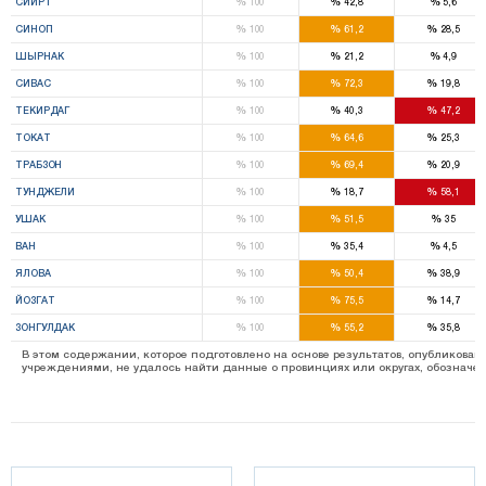
%
%
%
СИИРТ
100
42,8
5,6
%
%
%
СИНОП
100
61,2
28,5
%
%
%
ШЫРНАК
100
21,2
4,9
%
%
%
СИВАС
100
72,3
19,8
%
%
%
ТЕКИРДАГ
100
40,3
47,2
%
%
%
ТОКАТ
100
64,6
25,3
%
%
%
ТРАБЗОН
100
69,4
20,9
%
%
%
ТУНДЖЕЛИ
100
18,7
58,1
%
%
%
УШАК
100
51,5
35
%
%
%
ВАН
100
35,4
4,5
%
%
%
ЯЛОВА
100
50,4
38,9
%
%
%
ЙОЗГАТ
100
75,5
14,7
%
%
%
ЗОНГУЛДАК
100
55,2
35,8
В этом содержании, которое подготовлено на основе результатов, опубликов
учреждениями, не удалось найти данные о провинциях или округах, обозначенн