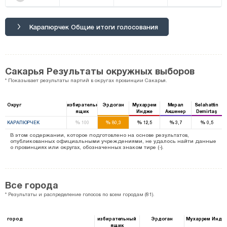
Карапюрчек Общие итоги голосования
Сакарья Результаты окружных выборов
* Показывает результаты партий в округах провинции Сакарья.
Округ
избирательный
Эрдоган
Мухаррем
Мерал
Selahattin
ящик
Индже
Акшенер
Demirtaş
%
%
%
%
%
КАРАПЮРЧЕК
100
80,3
12,5
3,7
0,5
В этом содержании, которое подготовлено на основе результатов,
опубликованных официальными учреждениями, не удалось найти данные
о провинциях или округах, обозначенных знаком тире (-).
Все города
* Результаты и распределение голосов по всем городам (81).
город
избирательный
Эрдоган
Мухаррем Индж
ящик