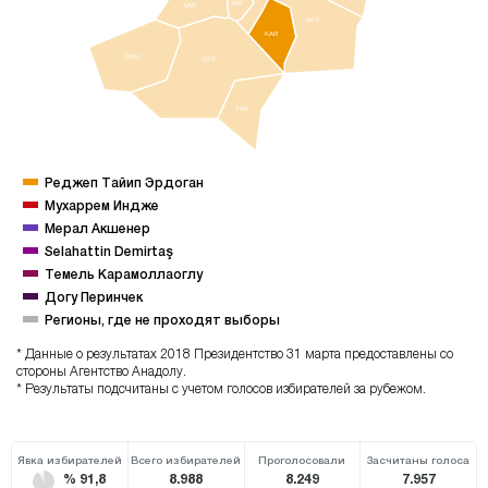
ARF
SAP
AKY
KAR
PAM
GEY
TRK
Реджеп Тайип Эрдоган
Мухаррем Индже
Мерал Акшенер
Selahattin Demirtaş
Темель Карамоллаоглу
Догу Перинчек
Регионы, где не проходят выборы
* Данные о результатах 2018 Президентство 31 марта предоставлены со
стороны Агентство Анадолу.
* Результаты подсчитаны с учетом голосов избирателей за рубежом.
Явка избирателей
Всего избирателей
Проголосовали
Засчитаны голоса
% 91,8
8.988
8.249
7.957