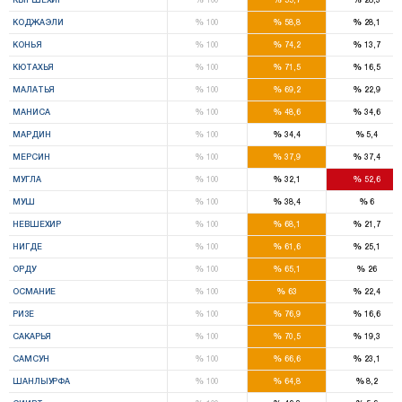
%
%
%
КОДЖАЭЛИ
100
58,8
28,1
%
%
%
КОНЬЯ
100
74,2
13,7
%
%
%
КЮТАХЬЯ
100
71,5
16,5
%
%
%
МАЛАТЬЯ
100
69,2
22,9
%
%
%
МАНИСА
100
48,6
34,6
%
%
%
МАРДИН
100
34,4
5,4
%
%
%
МЕРСИН
100
37,9
37,4
%
%
%
МУГЛА
100
32,1
52,6
%
%
%
МУШ
100
38,4
6
%
%
%
НЕВШЕХИР
100
68,1
21,7
%
%
%
НИГДЕ
100
61,6
25,1
%
%
%
ОРДУ
100
65,1
26
%
%
%
ОСМАНИЕ
100
63
22,4
%
%
%
РИЗЕ
100
76,9
16,6
%
%
%
САКАРЬЯ
100
70,5
19,3
%
%
%
САМСУН
100
66,6
23,1
%
%
%
ШАНЛЫУРФА
100
64,8
8,2