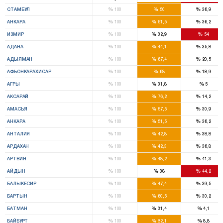
%
%
%
СТАМБУЛ
100
50
36,9
%
%
%
АНКАРА
100
51,5
36,2
%
%
%
ИЗМИР
100
32,9
54
%
%
%
АДАНА
100
44,1
35,8
%
%
%
АДЫЯМАН
100
67,4
20,5
%
%
%
АФЬОНКАРАХИСАР
100
68
18,9
%
%
%
АГРЫ
100
31,8
5
%
%
%
АКСАРАЙ
100
76,2
14,2
%
%
%
АМАСЬЯ
100
57,5
30,9
%
%
%
АНКАРА
100
51,5
36,2
%
%
%
АНТАЛИЯ
100
42,8
38,8
%
%
%
АРДАХАН
100
42,3
36,8
%
%
%
АРТВИН
100
48,2
41,3
%
%
%
АЙДЫН
100
38
44,2
%
%
%
БАЛЫКЕСИР
100
47,4
39,5
%
%
%
БАРТЫН
100
60,5
30,2
%
%
%
БАТМАН
100
31,4
4,1
%
%
%
БАЙБУРТ
100
82,1
8,8