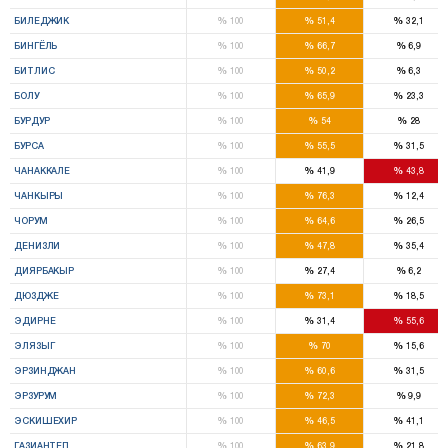
%
%
%
БИЛЕДЖИК
100
51,4
32,1
%
%
%
БИНГЁЛЬ
100
66,7
6,9
%
%
%
БИТЛИС
100
50,2
6,3
%
%
%
БОЛУ
100
65,9
23,3
%
%
%
БУРДУР
100
54
28
%
%
%
БУРСА
100
55,5
31,5
%
%
%
ЧАНАККАЛЕ
100
41,9
43,8
%
%
%
ЧАНКЫРЫ
100
76,3
12,4
%
%
%
ЧОРУМ
100
64,6
26,5
%
%
%
ДЕНИЗЛИ
100
47,8
35,4
%
%
%
ДИЯРБАКЫР
100
27,4
6,2
%
%
%
ДЮЗДЖЕ
100
73,1
18,5
%
%
%
ЭДИРНЕ
100
31,4
55,6
%
%
%
ЭЛЯЗЫГ
100
70
15,6
%
%
%
ЭРЗИНДЖАН
100
60,6
31,5
%
%
%
ЭРЗУРУМ
100
72,3
9,9
%
%
%
ЭСКИШЕХИР
100
46,5
41,1
%
%
%
ГАЗИАНТЕП
100
63,9
21,8