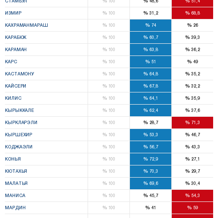
%
%
%
СТАМБУЛ
100
48,6
51,4
%
%
%
ИЗМИР
100
31,2
68,8
%
%
%
КАХРАМАНМАРАШ
100
74
26
%
%
%
КАРАБЮК
100
60,7
39,3
%
%
%
КАРАМАН
100
63,8
36,2
%
%
%
КАРС
100
51
49
%
%
%
КАСТАМОНУ
100
64,8
35,2
%
%
%
КАЙСЕРИ
100
67,8
32,2
%
%
%
КИЛИС
100
64,1
35,9
%
%
%
КЫРЫККАЛЕ
100
62,4
37,6
%
%
%
КЫРКЛАРЭЛИ
100
28,7
71,3
%
%
%
КЫРШЕХИР
100
53,3
46,7
%
%
%
КОДЖАЭЛИ
100
56,7
43,3
%
%
%
КОНЬЯ
100
72,9
27,1
%
%
%
КЮТАХЬЯ
100
70,3
29,7
%
%
%
МАЛАТЬЯ
100
69,6
30,4
%
%
%
МАНИСА
100
45,7
54,3
%
%
%
МАРДИН
100
41
59