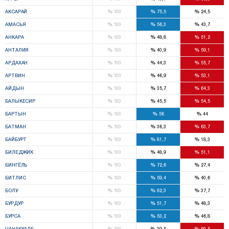
%
%
%
АКСАРАЙ
100
75,5
24,5
%
%
%
АМАСЬЯ
100
56,3
43,7
%
%
%
АНКАРА
100
48,8
51,2
%
%
%
АНТАЛИЯ
100
40,9
59,1
%
%
%
АРДАХАН
100
44,3
55,7
%
%
%
АРТВИН
100
46,9
53,1
%
%
%
АЙДЫН
100
35,7
64,3
%
%
%
БАЛЫКЕСИР
100
45,5
54,5
%
%
%
БАРТЫН
100
56
44
%
%
%
БАТМАН
100
36,3
63,7
%
%
%
БАЙБУРТ
100
81,7
18,3
%
%
%
БИЛЕДЖИК
100
48,9
51,1
%
%
%
БИНГЁЛЬ
100
72,6
27,4
%
%
%
БИТЛИС
100
59,4
40,6
%
%
%
БОЛУ
100
62,3
37,7
%
%
%
БУРДУР
100
51,7
48,3
%
%
%
БУРСА
100
53,2
46,8
%
%
%
ЧАНАККАЛЕ
100
39,5
60,5