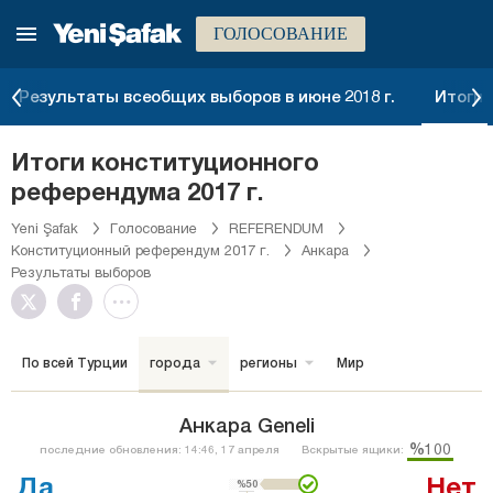
ГОЛОСОВАНИЕ
Результаты всеобщих выборов в июне 2018 г.
Итоги 
Итоги конституционного
референдума 2017 г.
Yeni Şafak
Голосование
REFERENDUM
Конституционный референдум 2017 г.
Анкара
Результаты выборов
По всей Турции
города
регионы
Мир
Анкара Geneli
%100
последние обновления: 14:46, 17 апреля
Вскрытые ящики:
Да
Нет
%50