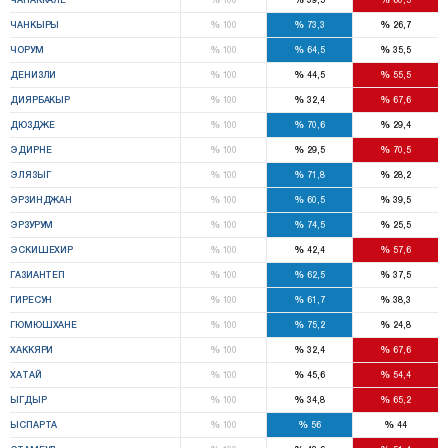
%
%
%
ЧАНКЫРЫ
100
73,3
26,7
%
%
%
ЧОРУМ
100
64,5
35,5
%
%
%
ДЕНИЗЛИ
100
44,5
55,5
%
%
%
ДИЯРБАКЫР
100
32,4
67,6
%
%
%
ДЮЗДЖЕ
100
70,6
29,4
%
%
%
ЭДИРНЕ
100
29,5
70,5
%
%
%
ЭЛЯЗЫГ
100
71,8
28,2
%
%
%
ЭРЗИНДЖАН
100
60,5
39,5
%
%
%
ЭРЗУРУМ
100
74,5
25,5
%
%
%
ЭСКИШЕХИР
100
42,4
57,6
%
%
%
ГАЗИАНТЕП
100
62,5
37,5
%
%
%
ГИРЕСУН
100
61,7
38,3
%
%
%
ГЮМЮШХАНЕ
100
75,2
24,8
%
%
%
ХАККЯРИ
100
32,4
67,6
%
%
%
ХАТАЙ
100
45,6
54,4
%
%
%
ЫГДЫР
100
34,8
65,2
%
%
%
ЫСПАРТА
100
56
44