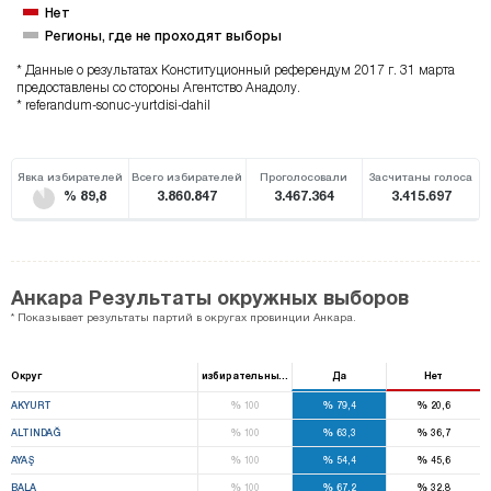
Нет
Регионы, где не проходят выборы
* Данные о результатах Конституционный референдум 2017 г. 31 марта
предоставлены со стороны Агентство Анадолу.
* referandum-sonuc-yurtdisi-dahil
Явка избирателей
Всего избирателей
Проголосовали
Засчитаны голоса
% 89,8
3.860.847
3.467.364
3.415.697
Анкара Результаты окружных выборов
* Показывает результаты партий в округах провинции Анкара.
Округ
избирательный ящик
Да
Нет
%
%
%
AKYURT
100
79,4
20,6
%
%
%
ALTINDAĞ
100
63,3
36,7
%
%
%
AYAŞ
100
54,4
45,6
%
%
%
BALA
100
67,2
32,8