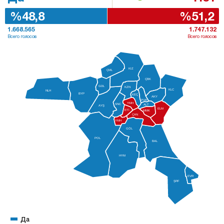
%48,8
%51,2
1.668.565
1.747.132
Всего голосов
Всего голосов
KIZ
ÇML
ÇBK
GDL
KZN
KLC
NLH
BYP
KEÇ
AKY
PUR
YMH
SNC
ALT
AYŞ
ELM
ETİ
MMK
ÇAN
YMH
GÖL
POL
BAL
HYM
EVR
ŞRF
Да