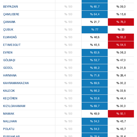
%
%
%
BEYPAZARI
100
60,7
39,3
%
%
%
ÇAMLIDERE
100
84,4
15,6
%
%
%
ÇANKAYA
100
21,7
78,3
%
%
%
ÇUBUK
100
77
23
%
%
%
ELMADAĞ
100
46,8
53,2
%
%
%
ETIMESGUT
100
45,5
54,5
%
%
%
EVREN
100
63,8
36,2
%
%
%
GÖLBAŞI
100
52,7
47,3
%
%
%
GÜDÜL
100
68,2
31,8
%
%
%
HAYMANA
100
71,6
28,4
%
%
%
KAHRAMANKAZAN
100
69,8
30,2
%
%
%
KALECIK
100
66,2
33,8
%
%
%
KEÇIÖREN
100
55,6
44,4
%
%
%
KIZILCAHAMAM
100
69,7
30,3
%
%
%
MAMAK
100
49,9
50,1
%
%
%
NALLIHAN
100
54,3
45,7
%
%
%
POLATLI
100
54,3
45,7
%
%
%
PURSAKLAR
100
76,4
23,6