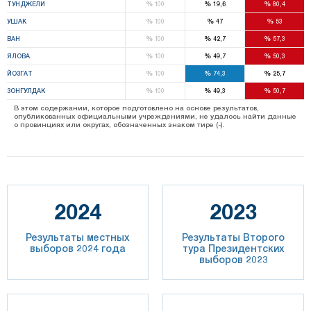
%
%
%
ТУНДЖЕЛИ
100
19,6
80,4
%
%
%
УШАК
100
47
53
%
%
%
ВАН
100
42,7
57,3
%
%
%
ЯЛОВА
100
49,7
50,3
%
%
%
ЙОЗГАТ
100
74,3
25,7
%
%
%
ЗОНГУЛДАК
100
49,3
50,7
В этом содержании, которое подготовлено на основе результатов,
опубликованных официальными учреждениями, не удалось найти данные
о провинциях или округах, обозначенных знаком тире (-).
2024
2023
Результаты местных
Результаты Второго
выборов 2024 года
тура Президентских
выборов 2023