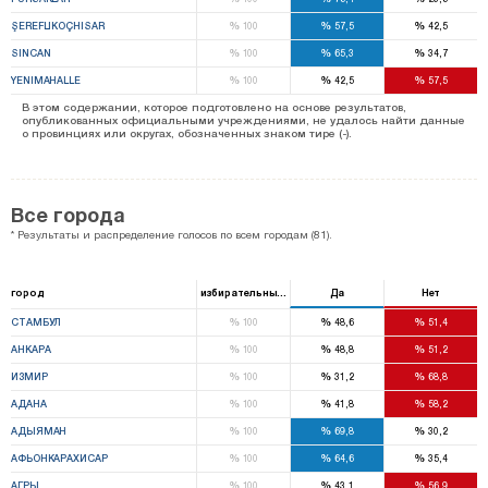
%
%
%
ŞEREFLIKOÇHISAR
100
57,5
42,5
%
%
%
SINCAN
100
65,3
34,7
%
%
%
YENIMAHALLE
100
42,5
57,5
В этом содержании, которое подготовлено на основе результатов,
опубликованных официальными учреждениями, не удалось найти данные
о провинциях или округах, обозначенных знаком тире (-).
Все города
* Результаты и распределение голосов по всем городам (81).
город
избирательный ящик
Да
Нет
%
%
%
СТАМБУЛ
100
48,6
51,4
%
%
%
АНКАРА
100
48,8
51,2
%
%
%
ИЗМИР
100
31,2
68,8
%
%
%
АДАНА
100
41,8
58,2
%
%
%
АДЫЯМАН
100
69,8
30,2
%
%
%
АФЬОНКАРАХИСАР
100
64,6
35,4
%
%
%
АГРЫ
100
43,1
56,9