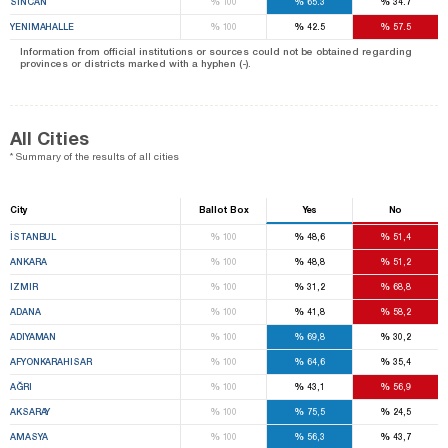
%
%
%
SINCAN
100
65.3
34.7
%
%
%
YENIMAHALLE
100
42.5
57.5
Information from official institutions or sources could not be obtained regarding
provinces or districts marked with a hyphen (-).
All Cities
* Summary of the results of all cities
City
Ballot Box
Yes
No
%
%
%
İSTANBUL
100
48,6
51,4
%
%
%
ANKARA
100
48,8
51,2
%
%
%
IZMIR
100
31,2
68,8
%
%
%
ADANA
100
41,8
58,2
%
%
%
ADIYAMAN
100
69,8
30,2
%
%
%
AFYONKARAHISAR
100
64,6
35,4
%
%
%
AĞRI
100
43,1
56,9
%
%
%
AKSARAY
100
75,5
24,5
%
%
%
AMASYA
100
56,3
43,7