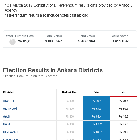
* 31 March 2017 Constitutional Referendum results data provided by Anadolu
Agency.
* Referendum results also include votes cast abroad
Voter Turnout Rate
Total votes
Total votes
Valid votes
% 89,8
3.860.847
3.467.364
3.415.697
Election Results in Ankara Districts
* Parties' Results in Ankara Districts
District
Ballot Box
Yes
No
%
%
%
AKYURT
100
79.4
20.6
%
%
%
ALTINDAĞ
100
63.3
36.7
%
%
%
AYAŞ
100
54.4
45.6
%
%
%
BALA
100
67.2
32.8
%
%
%
BEYPAZARI
100
60.7
39.3
%
%
%
ÇAMLIDERE
100
84.4
15.6