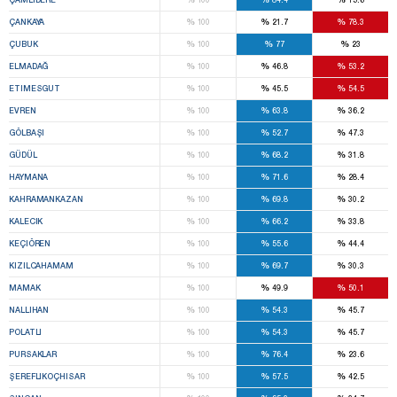
%
%
%
ÇANKAYA
100
21.7
78.3
%
%
%
ÇUBUK
100
77
23
%
%
%
ELMADAĞ
100
46.8
53.2
%
%
%
ETIMESGUT
100
45.5
54.5
%
%
%
EVREN
100
63.8
36.2
%
%
%
GÖLBAŞI
100
52.7
47.3
%
%
%
GÜDÜL
100
68.2
31.8
%
%
%
HAYMANA
100
71.6
28.4
%
%
%
KAHRAMANKAZAN
100
69.8
30.2
%
%
%
KALECIK
100
66.2
33.8
%
%
%
KEÇIÖREN
100
55.6
44.4
%
%
%
KIZILCAHAMAM
100
69.7
30.3
%
%
%
MAMAK
100
49.9
50.1
%
%
%
NALLIHAN
100
54.3
45.7
%
%
%
POLATLI
100
54.3
45.7
%
%
%
PURSAKLAR
100
76.4
23.6
%
%
%
ŞEREFLIKOÇHISAR
100
57.5
42.5