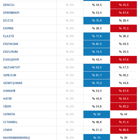
%
%
%
DENIZLI
100
44,5
55,5
%
%
%
DIYARBAKIR
100
32,4
67,6
%
%
%
DÜZCE
100
70,6
29,4
%
%
%
EDIRNE
100
29,5
70,5
%
%
%
ELAZIĞ
100
71,8
28,2
%
%
%
ERZINCAN
100
60,5
39,5
%
%
%
ERZURUM
100
74,5
25,5
%
%
%
ESKIŞEHIR
100
42,4
57,6
%
%
%
GAZIANTEP
100
62,5
37,5
%
%
%
GIRESUN
100
61,7
38,3
%
%
%
GÜMÜŞHANE
100
75,2
24,8
%
%
%
HAKKARI
100
32,4
67,6
%
%
%
HATAY
100
45,6
54,4
%
%
%
IĞDIR
100
34,8
65,2
%
%
%
ISPARTA
100
56
44
%
%
%
İSTANBUL
100
48,6
51,4
%
%
%
IZMIR
100
31,2
68,8
%
%
%
KAHRAMANMARAŞ
100
74
26