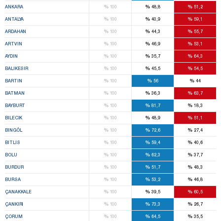
%
%
%
ANKARA
100
48,8
51,2
%
%
%
ANTALYA
100
40,9
59,1
%
%
%
ARDAHAN
100
44,3
55,7
%
%
%
ARTVIN
100
46,9
53,1
%
%
%
AYDIN
100
35,7
64,3
%
%
%
BALIKESIR
100
45,5
54,5
%
%
%
BARTIN
100
56
44
%
%
%
BATMAN
100
36,3
63,7
%
%
%
BAYBURT
100
81,7
18,3
%
%
%
BILECIK
100
48,9
51,1
%
%
%
BINGÖL
100
72,6
27,4
%
%
%
BITLIS
100
59,4
40,6
%
%
%
BOLU
100
62,3
37,7
%
%
%
BURDUR
100
51,7
48,3
%
%
%
BURSA
100
53,2
46,8
%
%
%
ÇANAKKALE
100
39,5
60,5
%
%
%
ÇANKIRI
100
73,3
26,7
%
%
%
ÇORUM
100
64,5
35,5