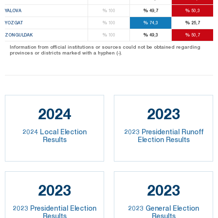
%
%
%
YALOVA
100
49,7
50,3
%
%
%
YOZGAT
100
74,3
25,7
%
%
%
ZONGULDAK
100
49,3
50,7
Information from official institutions or sources could not be obtained regarding
provinces or districts marked with a hyphen (-).
2024
2023
2024 Local Election
2023 Presidential Runoff
Results
Election Results
2023
2023
2023 Presidential Election
2023 General Election
Results
Results