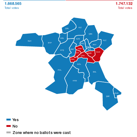
1.668.565
1.747.132
Total votes
Total votes
KIZ
ÇML
ÇBK
GDL
KZN
KLC
NLH
BYP
KEÇ
AKY
PUR
YMH
SNC
ALT
AYŞ
ELM
ETİ
MMK
ÇAN
YMH
GÖL
POL
BAL
HYM
EVR
ŞRF
Yes
No
Zone where no ballots were cast