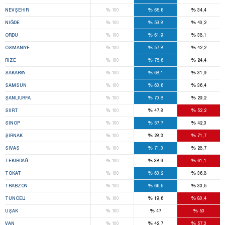
%
%
%
NEVŞEHIR
100
65,6
34,4
%
%
%
NIĞDE
100
59,8
40,2
%
%
%
ORDU
100
61,9
38,1
%
%
%
OSMANIYE
100
57,8
42,2
%
%
%
RIZE
100
75,6
24,4
%
%
%
SAKARYA
100
68,1
31,9
%
%
%
SAMSUN
100
63,6
36,4
%
%
%
ŞANLIURFA
100
70,8
29,2
%
%
%
SIIRT
100
47,8
52,2
%
%
%
SINOP
100
57,7
42,3
%
%
%
ŞIRNAK
100
28,3
71,7
%
%
%
SIVAS
100
71,3
28,7
%
%
%
TEKIRDAĞ
100
38,9
61,1
%
%
%
TOKAT
100
63,2
36,8
%
%
%
TRABZON
100
66,5
33,5
%
%
%
TUNCELI
100
19,6
80,4
%
%
%
UŞAK
100
47
53
%
%
%
VAN
100
42,7
57,3