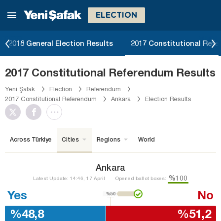
ELECTION
2018 General Election Results
2017 Constitutional Ref
2017 Constitutional Referendum Results
Yeni Şafak
Election
Referendum
2017 Constitutional Referendum
Ankara
Election Results
Across Türkiye
Cities
Regions
World
Ankara
%100
Latest Update: 14:46, 17 April
Opened ballot boxes:
Yes
No
%50
%48,8
%51,2