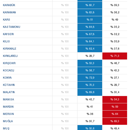
%
%
%
KARABÜK
100
60,7
39,3
%
%
%
KARAMAN
100
63,8
36,2
%
%
%
KARS
100
51
49
%
%
%
KASTAMONU
100
64,8
35,2
%
%
%
KAYSERI
100
67,8
32,2
%
%
%
KILIS
100
64,1
35,9
%
%
%
KIRIKKALE
100
62,4
37,6
%
%
%
KIRKLARELI
100
28,7
71,3
%
%
%
KIRŞEHIR
100
53,3
46,7
%
%
%
KOCAELI
100
56,7
43,3
%
%
%
KONYA
100
72,9
27,1
%
%
%
KÜTAHYA
100
70,3
29,7
%
%
%
MALATYA
100
69,6
30,4
%
%
%
MANISA
100
45,7
54,3
%
%
%
MARDIN
100
41
59
%
%
%
MERSIN
100
36
64
%
%
%
MUĞLA
100
30,7
69,3
%
%
%
MUŞ
100
50,6
49,4