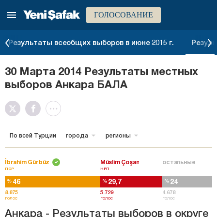
ГОЛОСОВАНИЕ
Результаты всеобщих выборов в июне 2015 г.
Резуль
30 Марта 2014 Результаты местных
выборов Анкара БАЛА
По всей Турции
города
регионы
İbrahim Gürbüz
Müslim Çoşan
остальные
ПСР
НРП
46
29,7
24
%
%
%
8.875
5.729
4.678
голос
голос
голос
Анкара - Результаты выборов в округе