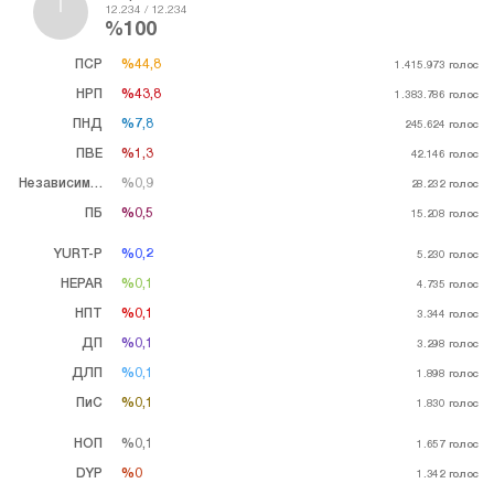
12.234 / 12.234
%100
ПСР
%44,8
%44,8
1.415.973
голос
НРП
%43,8
%43,8
1.383.786
голос
ПНД
%7,8
%7,8
245.624
голос
ПВЕ
%1,3
%1,3
42.146
голос
Независимый
%0,9
%0,9
28.232
голос
ПБ
%0,5
%0,5
15.208
голос
YURT-P
%0,2
%0,2
5.230
голос
HEPAR
%0,1
%0,1
4.735
голос
НПТ
%0,1
%0,1
3.344
голос
ДП
%0,1
%0,1
3.298
голос
ДЛП
%0,1
%0,1
1.898
голос
ПиС
%0,1
%0,1
1.830
голос
НОП
%0,1
%0,1
1.657
голос
DYP
%0
%0
1.342
голос