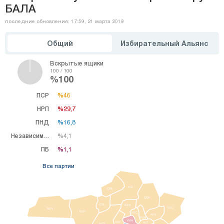
БАЛА
последние обновления: 17:59, 21 марта 2019
Общий
Избирательный Альянс
Вскрытые ящики
100 / 100
%100
ПСР
%46
%46
НРП
%29,7
%29,7
ПНД
%16,8
%16,8
Независимый
%4,1
%4,1
ПБ
%1,1
%1,1
Все партии
KIZ
ÇML
ÇBK
GDL
KZN
KLC
NLH
BYP
KEÇ
AKY
PUR
YMH
SNC
ALT
AYŞ