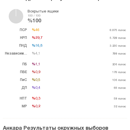
Вскрытые ящики
100 / 100
%100
ПСР
%46
%46
8.875
голос
НРП
%29,7
%29,7
5.729
голос
ПНД
%16,8
%16,8
3.230
голос
Независимый
%4,1
%4,1
799
голос
ПБ
%1,1
%1,1
206
голос
ПВЕ
%0,9
%0,9
178
голос
ПиС
%0,5
%0,5
106
голос
ДП
%0,4
%0,4
68
голос
НПТ
%0,3
%0,3
59
голос
MP
%0,2
%0,2
32
голос
Анкара Результаты окружных выборов