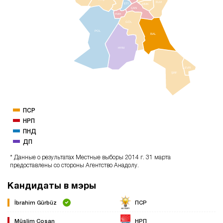
ELM
ETİ
MMK
ÇAN
YMH
GÖL
POL
BAL
HYM
EVR
ŞRF
ПСР
НРП
ПНД
ДП
* Данные о результатах Местные выборы 2014 г. 31 марта
предоставлены со стороны Агентство Анадолу.
Кандидаты в мэры
İbrahim Gürbüz
ПСР
Müslim Çoşan
НРП