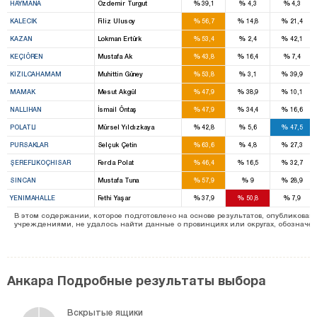
%
%
%
HAYMANA
Özdemir Turgut
39,1
4,3
4,3
%
%
%
KALECIK
Filiz Ulusoy
56,7
14,8
21,4
%
%
%
KAZAN
Lokman Ertürk
53,4
2,4
42,1
%
%
%
KEÇIÖREN
Mustafa Ak
43,8
16,4
7,4
%
%
%
KIZILCAHAMAM
Muhittin Güney
53,8
3,1
39,9
%
%
%
MAMAK
Mesut Akgül
47,9
38,9
10,1
%
%
%
NALLIHAN
İsmail Öntaş
47,9
34,4
16,6
%
%
%
POLATLI
Mürsel Yıldızkaya
42,8
5,6
47,5
%
%
%
PURSAKLAR
Selçuk Çetin
63,6
4,8
27,3
%
%
%
ŞEREFLIKOÇHISAR
Ferda Polat
46,4
16,5
32,7
%
%
%
SINCAN
Mustafa Tuna
57,9
9
28,9
%
%
%
YENIMAHALLE
Fethi Yaşar
37,9
50,8
7,9
В этом содержании, которое подготовлено на основе результатов, опубликов
учреждениями, не удалось найти данные о провинциях или округах, обозначенн
Анкара Подробные результаты выбора
Вскрытые ящики