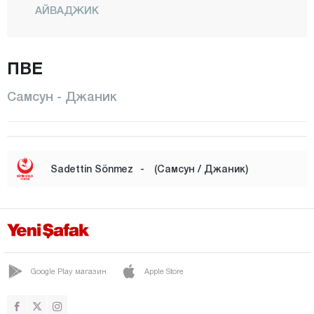
АЙВАДЖИК
БАФРА
ПВЕ
ДЖАНИК
ЧАРШАМБА
Самсун - Джаник
ХАВЗА
ИЛКАДЫМ
Тополь
Sadettin Sönmez
-
(Самсун / Джаник)
ЛАДИК
САЛЫПАЗАРЫ
ТЕККЕКОЙ
ТЕРМЕ
Google Play магазин
Apple Store
ВЕЗИРКОПРУ
ЯКАКЕНТ