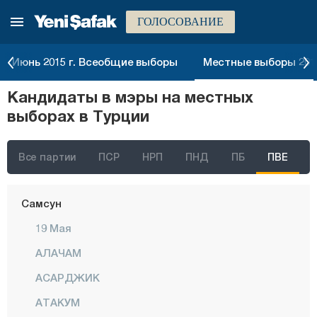
ГОЛОСОВАНИЕ
Муш
Невшехир
Июнь 2015 г. Всеобщие выборы
Местные выборы 2014
Нигде
Кандидаты в мэры на местных
Орду
выборах в Турции
Османие
Ризе
Все партии
ПСР
НРП
ПНД
ПБ
ПВЕ
Сакарья
Самсун
19 Мая
АЛАЧАМ
АСАРДЖИК
АТАКУМ