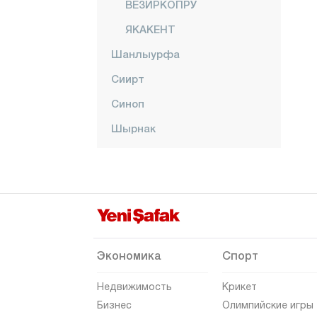
ВЕЗИРКОПРУ
ЯКАКЕНТ
Шанлыурфа
Сиирт
Синоп
Шырнак
Сивас
Текирдаг
Токат
Трабзон
Тунджели
Экономика
Спорт
Ушак
Недвижимость
Крикет
Ван
Бизнес
Олимпийские игры