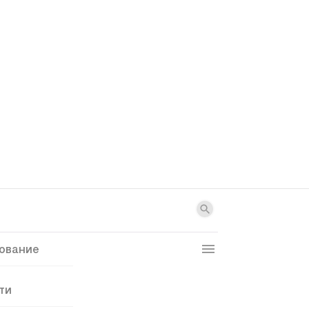
ование
ти