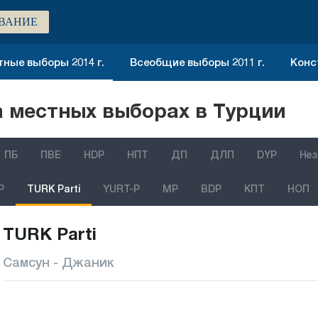
ВАНИЕ
ные выборы 2014 г.
Всеобщие выборы 2011 г.
Конс
 местных выборах в Турции
ПБ
ПВЕ
HDP
НПТ
ДП
ДЛП
DYP
Нез
P
TURK Parti
YURT-P
MP
BDP
КПТ
НОП
TURK Parti
Самсун - Джаник