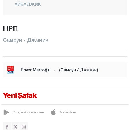
АЙВАДЖИК
БАФРА
НРП
ДЖАНИК
ЧАРШАМБА
Самсун - Джаник
ХАВЗА
ИЛКАДЫМ
Тополь
Enver Mertoğlu
-
(Самсун / Джаник)
ЛАДИК
САЛЫПАЗАРЫ
ТЕККЕКОЙ
ТЕРМЕ
Google Play магазин
Apple Store
ВЕЗИРКОПРУ
ЯКАКЕНТ