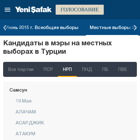
ГОЛОСОВАНИЕ
Муш
Невшехир
Июнь 2015 г. Всеобщие выборы
Местные выборы 2014
Нигде
Кандидаты в мэры на местных
Орду
выборах в Турции
Османие
Ризе
Все партии
ПСР
НРП
ПНД
ПБ
ПВЕ
Сакарья
Самсун
19 Мая
АЛАЧАМ
АСАРДЖИК
АТАКУМ