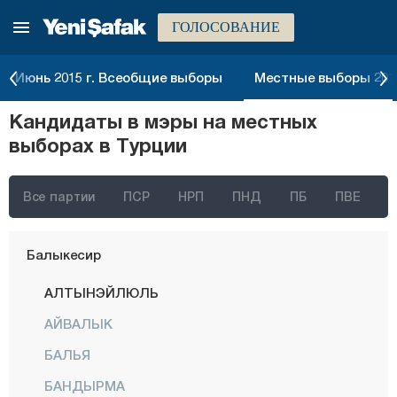
ГОЛОСОВАНИЕ
Агры
Аксарай
Июнь 2015 г. Всеобщие выборы
Местные выборы 2014
Амасья
Кандидаты в мэры на местных
Анталия
выборах в Турции
Ардахан
Артвин
Все партии
ПСР
НРП
ПНД
ПБ
ПВЕ
Айдын
Балыкесир
АЛТЫНЭЙЛЮЛЬ
АЙВАЛЫК
БАЛЬЯ
БАНДЫРМА