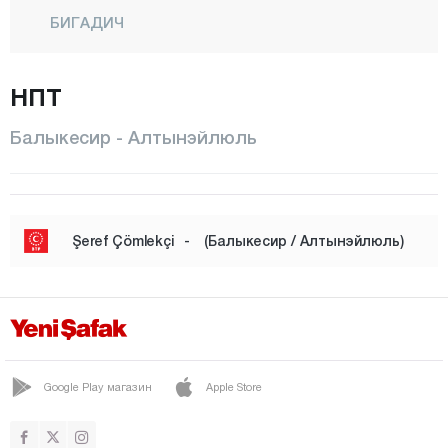
БИГАДИЧ
БУРХАНИЕ
НПТ
ДУРСУНБЕЙ
ЭДРЕМИТ
Балыкесир - Алтынэйлюль
ЭРДЕК
ГОМЕЧ
ГЁНЕН
Şeref Çömlekçi
-
(Балыкесир / Алтынэйлюль)
ХАВРАН
ИВРИНДИ
КАРЕСИ
КЕПСУТ
Google Play магазин
Apple Store
МАНЯС
МАРМАРА