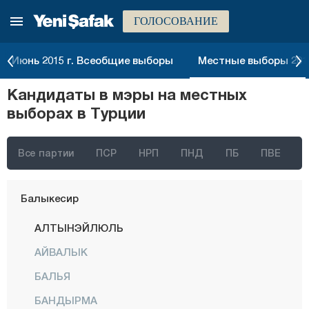
ГОЛОСОВАНИЕ
Агры
Аксарай
Июнь 2015 г. Всеобщие выборы
Местные выборы 2014
Амасья
Кандидаты в мэры на местных
Анталия
выборах в Турции
Ардахан
Артвин
Все партии
ПСР
НРП
ПНД
ПБ
ПВЕ
Айдын
Балыкесир
АЛТЫНЭЙЛЮЛЬ
АЙВАЛЫК
БАЛЬЯ
БАНДЫРМА