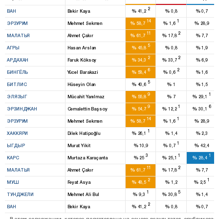
2
%
%
%
ВАН
Bekir Kaya
41,2
0,8
0,7
14
1
%
%
%
ЭРЗУРУМ
Mehmet Sekmen
58,7
1,6
28,9
11
2
%
%
%
МАЛАТЬЯ
Ahmet Çakır
61,7
17,8
7,7
5
%
%
%
АГРЫ
Hasan Arslan
45,8
0,8
1,9
2
2
%
%
%
АРДАХАН
Faruk Köksoy
34,3
33,7
6,9
6
2
%
%
%
БИНГЁЛЬ
Yücel Barakazi
58,4
0,6
1,6
5
%
%
%
БИТЛИС
Hüseyin Olan
40,6
1
1,5
9
1
%
%
%
ЭЛЯЗЫГ
Mücahit Yanılmaz
55,8
7
29,1
9
1
6
%
%
%
ЭРЗИНДЖАН
Cemalettin Başsoy
54,7
12,2
30,1
14
1
%
%
%
ЭРЗУРУМ
Mehmet Sekmen
58,7
1,6
28,9
1
%
%
%
ХАККЯРИ
Dilek Hatipoğlu
26,1
1,4
2,3
1
%
%
%
ЫГДЫР
Murat Yikit
10,9
0,7
42,4
3
1
1
%
%
%
КАРС
Murtaza Karaçanta
25
25,1
28,4
11
2
%
%
%
МАЛАТЬЯ
Ahmet Çakır
61,7
17,8
7,7
2
1
%
%
%
МУШ
Feyat Asya
48,5
1,2
2,5
1
5
%
%
%
ТУНДЖЕЛИ
Mehmet Ali Bul
9,3
30,8
1,4
2
%
%
%
ВАН
Bekir Kaya
41,2
0,8
0,7
В этом содержании, которое подготовлено на основе результатов, опубликов