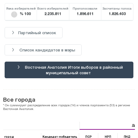
Явка избирателей
Всего избирателей
Проголосовали
Засчитаны голоса
% 100
2.235.811
1.896.611
1.826.403
Партийный список
Список кандидатов в мэры
Восточная Анатолия Итоги выборов в районный
муниципальный совет
Все города
* Он суммирует распределение всех городов (14) и членов парламента (53) в регионе
Восточная Анатолия.
Дру
город
Кандидат-победитель
ПСР
НРП
ПНД