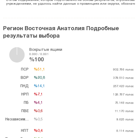
учреждениями, не удалось найти данные о провинциях или округах, обозначенн
Регион Восточная Анатолия Подробные
результаты выбора
Вскрытые ящики
8.880 / 8.881
%100
ПСР
%51,1
%51,1
932.766
голос
BDP
%20,8
%20,8
379.510
голос
ПНД
%14,1
%14,1
257.423
голос
НРП
%7,1
%7,1
128.787
голос
ПБ
%4,1
%4,1
75.148
голос
ПВЕ
%0,6
%0,6
11.170
голос
Независимый
%0,5
%0,5
9.625
голос
НПТ
%0,4
%0,4
8.114
голос