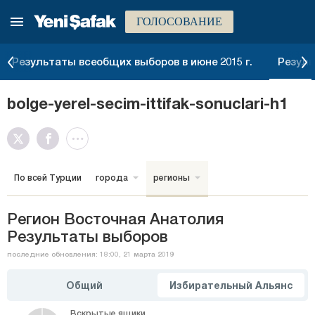
ГОЛОСОВАНИЕ
Результаты всеобщих выборов в июне 2015 г.
Резуль
bolge-yerel-secim-ittifak-sonuclari-h1
По всей Турции
города
регионы
Регион Восточная Анатолия
Результаты выборов
последние обновления: 18:00, 21 марта 2019
Общий
Избирательный Альянс
Вскрытые ящики