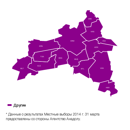
ARD
KRS
IĞD
ERM
ERN
AĞR
TUN
BNG
MUŞ
ELĞ
VAN
MLT
BTL
HKR
Другие
* Данные о результатах Местные выборы 2014 г. 31 марта
предоставлены со стороны Агентство Анадолу.