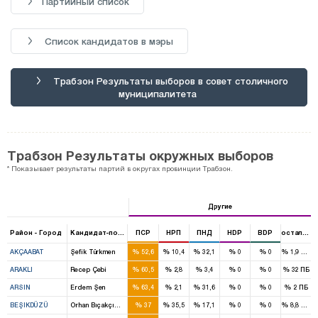
Партийный список
Список кандидатов в мэры
Трабзон Результаты выборов в совет столичного
муниципалитета
Трабзон Результаты окружных выборов
* Показывает результаты партий в округах провинции Трабзон.
Другие
Район - Город
Кандидат-победитель
ПСР
НРП
ПНД
HDP
BDP
остальные
%
%
%
%
%
%
AKÇAABAT
Şefik Türkmen
52,6
10,4
32,1
0
0
1,9
НПТ
%
%
%
%
%
%
ARAKLI
Recep Çebi
60,5
2,8
3,4
0
0
32
ПБ
%
%
%
%
%
%
ARSIN
Erdem Şen
63,4
2,1
31,6
0
0
2
ПБ
%
%
%
%
%
%
BEŞIKDÜZÜ
Orhan Bıçakçıoğlu
37
35,5
17,1
0
0
8,8
ДП