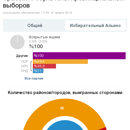
выборов
последние обновления: 17:59, 21 марта 2019
Общий
Избирательный Альянс
Вскрытые ящики
2.226 / 2.226
%100
%100
%100
Другие
%59,4
%59,4
ПСР
%24,9
%24,9
НРП
%11,1
%11,1
ПНД
Все партии
Количество районов/городов, выигранных сторонами
16