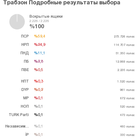
Трабзон Подробные результаты выбора
Вскрытые ящики
2.226 / 2.226
%100
ПСР
%59,4
%59,4
273.726
голос
НРП
%24,9
%24,9
114.707
голос
ПНД
%11,1
%11,1
51.350
голос
ПБ
%2,8
%2,8
12.868
голос
ПВЕ
%0,5
%0,5
2.235
голос
НПТ
%0,3
%0,3
1.520
голос
DYP
%0,2
%0,2
961
голос
MP
%0,1
%0,1
672
голос
НОП
%0,1
%0,1
520
голос
TURK Parti
%0,1
%0,1
473
голос
Независимый
%0,1
%0,1
460
голос
İP
%0,1
%0,1
330
голос