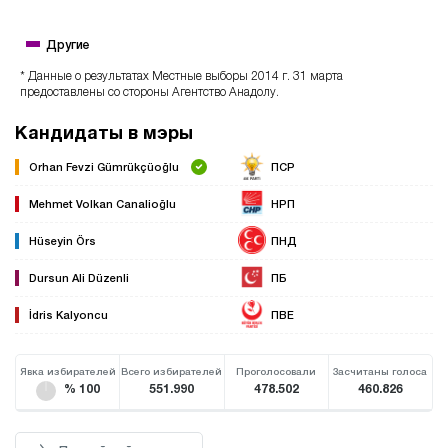
Другие
* Данные о результатах Местные выборы 2014 г. 31 марта
предоставлены со стороны Агентство Анадолу.
Кандидаты в мэры
Orhan Fevzi Gümrükçüoğlu
ПСР
Mehmet Volkan Canalioğlu
НРП
Hüseyin Örs
ПНД
Dursun Ali Düzenli
ПБ
İdris Kalyoncu
ПВЕ
Явка избирателей
Всего избирателей
Проголосовали
Засчитаны голоса
% 100
551.990
478.502
460.826