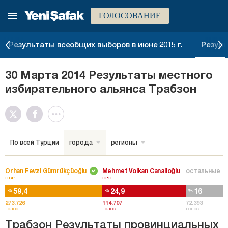
ГОЛОСОВАНИЕ
Результаты всеобщих выборов в июне 2015 г.
Резуль
30 Марта 2014 Результаты местного
избирательного альянса Трабзон
По всей Турции
города
регионы
Orhan Fevzi Gümrükçüoğlu
Mehmet Volkan Canalioğlu
остальные
ПСР
НРП
59,4
24,9
16
%
%
%
273.726
114.707
72.393
голос
голос
голос
Трабзон Результаты провинциальных