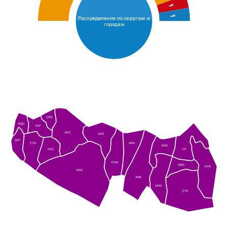
1
1
Распределение по округам и
городам
ÇRŞ
BŞD
VKF
AKÇ
ORT
ŞLP
TON
ARS
SÜR
DÜZ
OF
YOM
DRN
HYR
MAÇ
ARK
KPR
ÇYK