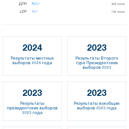
ДЛП
%0,1
%0,1
239
голос
LDP
%0
%0
126
голос
2024
2023
Результаты местных
Результаты Второго
выборов 2024 года
тура Президентских
выборов 2023
2023
2023
Результаты
Результаты всеобщих
президентских выборов
выборов 2023 года
2023 года