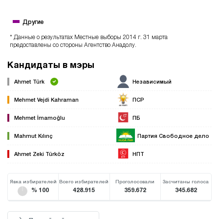
Другие
* Данные о результатах Местные выборы 2014 г. 31 марта
предоставлены со стороны Агентство Анадолу.
Кандидаты в мэры
Ahmet Türk
Независимый
Mehmet Vejdi Kahraman
ПСР
Mehmet İmamoğlu
ПБ
Mahmut Kılınç
Партия Свободное дело
Ahmet Zeki Türköz
НПТ
Явка избирателей
Всего избирателей
Проголосовали
Засчитаны голоса
% 100
428.915
359.672
345.682