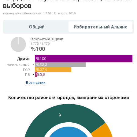
выборов
последние обновления: 17:59, 21 марта 2019
Общий
Избирательный Альянс
Вскрытые ящики
1.775 / 1.775
%100
%100
%100
Другие
%52,2
%52,2
Независимый
%37,4
%37,4
ПСР
%2,6
%2,6
ПБ
Все партии
Количество районов/городов, выигранных сторонами
8