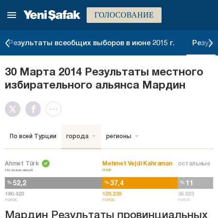
ГОЛОСОВАНИЕ
Результаты всеобщих выборов в июне 2015 г.
Резуль
30 Марта 2014 Результаты местного
избирательного альянса Мардин
По всей Турции
города
регионы
Ahmet Türk
Mehmet Vejdi Kahraman
остальные
Независимый
ПСР
52,2
37,4
11
%
%
%
180.420
129.239
36.023
голос
голос
голос
Мардин Результаты провинциальных