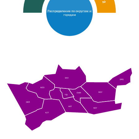
2
Распределение по округам и
городам
SAV
DRG
MZD
MDY
ÖMR
YŞL
DER
ART
NSY
KZT